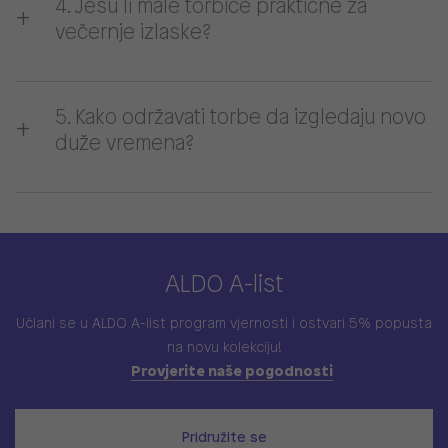
4. Jesu li male torbice praktične za
večernje izlaske?
5. Kako održavati torbe da izgledaju novo
duže vremena?
ALDO A-list
Učlani se u ALDO A-list program vjernosti
i ostvari 5% popusta
na novu kolekciju!
Provjerite naše pogodnosti
Pridružite se