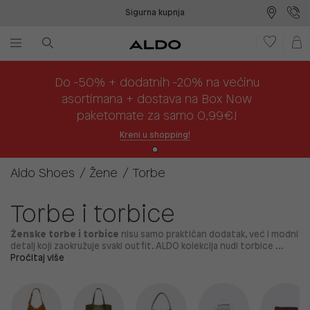
Sigurna kupnja
Besplatna dostava na prodajna mjesta
Plaćanje na rate
Do -50% + dodatnih -20% na većinu
asortimana + dostava na Box Now
paketomate za samo 0,99€!
Kreni u shopping!
Aldo Shoes
Žene
Torbe
Torbe i torbice
Ženske torbe i torbice
nisu samo praktičan dodatak, već i modni
detalj koji zaokružuje svaki outfit. ALDO kolekcija nudi torbice ...
Pročitaj više