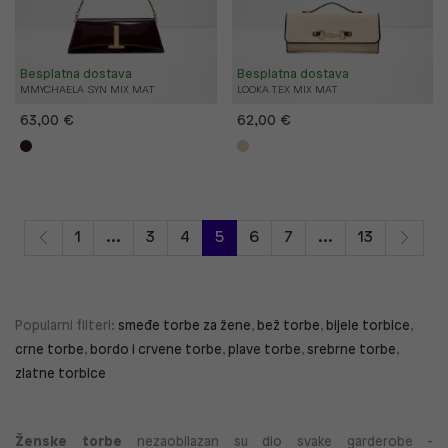
Besplatna dostava
Besplatna dostava
MMYCHAELA SYN MIX MAT
LOOKA TEX MIX MAT
63,00 €
62,00 €
1
...
3
4
5
6
7
...
13
Popularni filteri:
smeđe torbe za žene
,
bež torbe
,
bijele torbice
,
crne torbe
,
bordo i crvene torbe
,
plave torbe
,
srebrne torbe
,
zlatne torbice
Ženske torbe
nezaobilazan su dio svake garderobe -