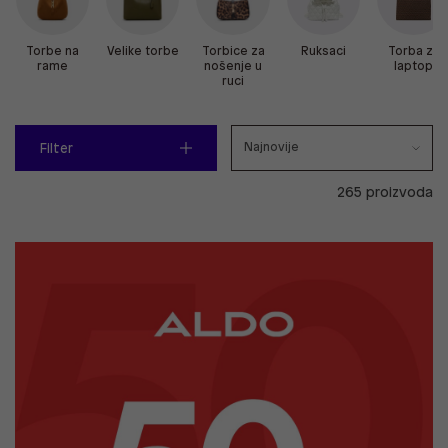
Torbe na
Velike torbe
Torbice za
Ruksaci
Torba za
rame
nošenje u
laptop
ruci
Filter
265 proizvoda