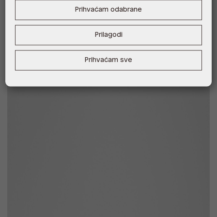
Besplatna dostava
Prihvaćam odabrane
THALEA SYN MIX MAT
MERECLYA SYN MIX MAT
57,00 €
33,00 €
Prilagodi
Prihvaćam sve
New Arrivals