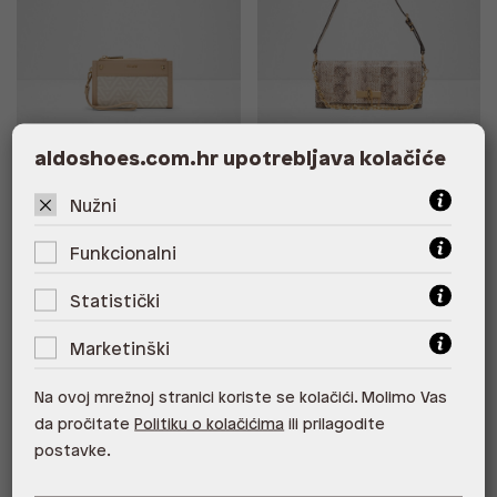
Besplatna dostava
BANAETERIEL SYN MIX MAT
THALEA SYN MIX MAT
aldoshoes.com.hr upotrebljava kolačiće
37,00 €
57,00 €
Nužni
Funkcionalni
New Arrivals
New Arrivals
Statistički
Marketinški
Na ovoj mrežnoj stranici koriste se kolačići. Molimo Vas
da pročitate
Politiku o kolačićima
ili prilagodite
postavke.