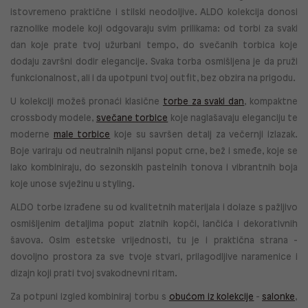
istovremeno praktične i stilski neodoljive. ALDO kolekcija donosi
raznolike modele koji odgovaraju svim prilikama: od torbi za svaki
dan koje prate tvoj užurbani tempo, do svečanih torbica koje
dodaju završni dodir elegancije. Svaka torba osmišljena je da pruži
funkcionalnost, ali i da upotpuni tvoj outfit, bez obzira na prigodu.
U kolekciji možeš pronaći klasične
torbe za svaki dan
, kompaktne
crossbody modele,
svečane torbice
koje naglašavaju eleganciju te
moderne
male torbice
koje su savršen detalj za večernji izlazak.
Boje variraju od neutralnih nijansi poput crne, bež i smeđe, koje se
lako kombiniraju, do sezonskih pastelnih tonova i vibrantnih boja
koje unose svježinu u styling.
ALDO torbe izrađene su od kvalitetnih materijala i dolaze s pažljivo
osmišljenim detaljima poput zlatnih kopči, lančića i dekorativnih
šavova. Osim estetske vrijednosti, tu je i praktična strana -
dovoljno prostora za sve tvoje stvari, prilagodljive naramenice i
dizajn koji prati tvoj svakodnevni ritam.
Za potpuni izgled kombiniraj torbu s
obućom iz kolekcije
-
salonke
,