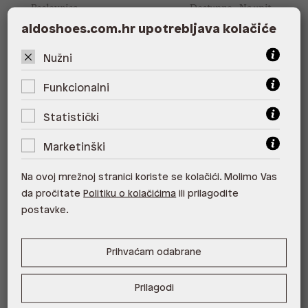
Poslovnica
Dostupno
Na upit
aldoshoes.com.hr upotrebljava kolačiće
ALDO, City Center One East 10000
Zagreb
Nužni
ALDO, City Center One West
Funkcionalni
10000 Zagreb
Statistički
ALDO, Arena Centar 10020 Zagreb
Marketinški
ALDO, Mall of Split Split
ALDO, City Center One Split 21000
Na ovoj mrežnoj stranici koriste se kolačići. Molimo Vas
Split
da pročitate
Politiku o kolačićima
ili prilagodite
postavke.
ALDO, Tower Centar 51000 Rijeka
ALDO, Supernova Zadar Zadar
Prihvaćam odabrane
Prilagodi