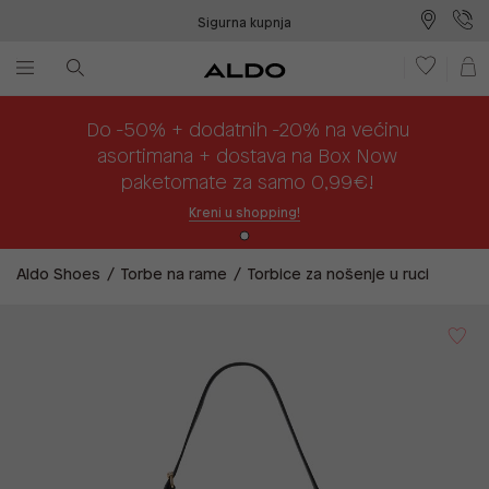
Sigurna kupnja
Besplatna dostava na prodajna mjesta
Plaćanje na rate
Do -50% + dodatnih -20% na većinu
asortimana + dostava na Box Now
paketomate za samo 0,99€!
Kreni u shopping!
Aldo Shoes
Torbe na rame
Torbice za nošenje u ruci