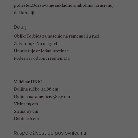
poliester,Održavanje sukladno simbolima na ušivnoj
deklaraciji
Detalji
Oblik: Torbica za nošenje na ramenu ili u ruci
Zatvaranje: Na magnet
Unutrašnjost: Jedan pretinac
Podesivi i odvojivi remen: Da
Veličina: UNIC
Duljina ručke: 22.86 cm
Duljina naramenice: 58.42 cm
Visina: 15 cm
Širina: 27 cm
Dubina: 6 cm
Raspoloživost po poslovnicama