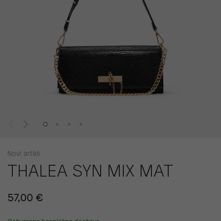
Novi artikli
THALEA SYN MIX MAT
57,00 €