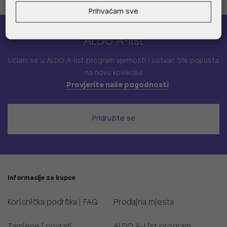
Prihvaćam sve
ALDO A-list
Učlani se u ALDO A-list program vjernosti
i ostvari 5% popusta
na novu kolekciju!
Provjerite naše pogodnosti
Pridružite se
Informacije za kupce
Korisnička podrška i FAQ
Prodajna mjesta
Zamjene i povrati
ALDO A-List program