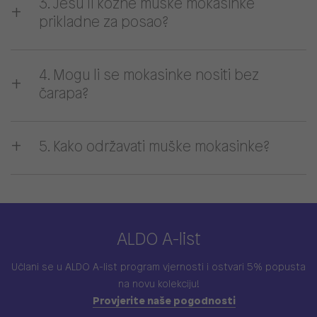
3. Jesu li kožne muške mokasinke
prikladne za posao?
4. Mogu li se mokasinke nositi bez
čarapa?
5. Kako održavati muške mokasinke?
ALDO A-list
Učlani se u ALDO A-list program vjernosti
i ostvari 5% popusta
na novu kolekciju!
Provjerite naše pogodnosti