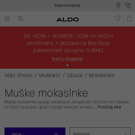
Sigurna kupnja
Besplatna dostava na prodajna mjesta
Plaćanje na rate
Do -50% + dodatnih -20% na većinu
asortimana + dostava na Box Now
paketomate za samo 0,99€!
Kreni u shopping!
Aldo Shoes
Muškarci
Obuća
Mokasinke
Muške mokasinke
Muške mokasinke spajaju udobnost, eleganciju i ležeran stil. Idealan
su izbor za posao, grad i toplije dane jer se lako ...
Pročitaj više
Filter