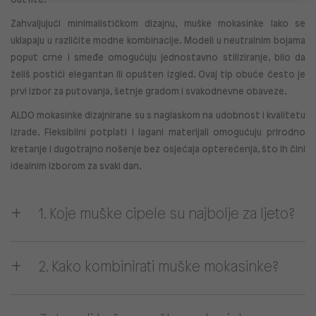
Zahvaljujući minimalističkom dizajnu, muške mokasinke lako se
uklapaju u različite modne kombinacije. Modeli u neutralnim bojama
poput crne i smeđe omogućuju jednostavno stiliziranje, bilo da
želiš postići elegantan ili opušten izgled. Ovaj tip obuće često je
prvi izbor za putovanja, šetnje gradom i svakodnevne obaveze.
ALDO mokasinke dizajnirane su s naglaskom na udobnost i kvalitetu
izrade. Fleksibilni potplati i lagani materijali omogućuju prirodno
kretanje i dugotrajno nošenje bez osjećaja opterećenja, što ih čini
idealnim izborom za svaki dan.
1. Koje muške cipele su najbolje za ljeto?
2. Kako kombinirati muške mokasinke?