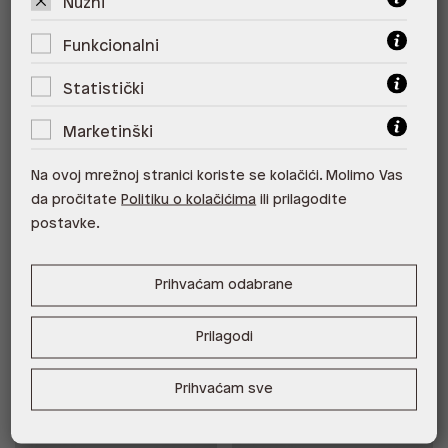
Nužni
Funkcionalni
Statistički
Marketinški
Besplatna dostava
Besplatna dostava
HUDA SYN MIX MAT
CRERAS-IN LEA SUEDE
Na ovoj mrežnoj stranici koriste se kolačići. Molimo Vas
78,00 €
109,00 €
76,30 €
da pročitate
Politiku o kolačićima
ili prilagodite
*najniža cijena u prethodnih 30
dana
109,00 €
postavke.
Cijena s -20% u košarici 61,04 €.
Štediš 15,26 €!
Prihvaćam odabrane
%
Prilagodi
Prihvaćam sve