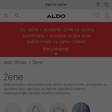
Sigurna kupnja
Besplatna dostava na prodajna mjesta
Plaćanje na rate
Do -50% + dodatnih -20% na većinu
asortimana + dostava na Box Now
paketomate za samo 0,99€!
Kreni u shopping!
Aldo Shoes
Žene
Žene
Kada poželite vašu kombinaciju učiniti dodatno chic, posegnite za
ženskom Aldo obućom, modernim ženskim torbama i
najelegantnijim ženskim modnim dodacima.