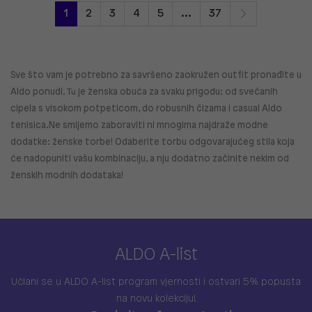
1
2
3
4
5
...
37
Sve što vam je potrebno za savršeno zaokružen outfit pronađite u
Aldo ponudi. Tu je ženska obuća za svaku prigodu: od svečanih
cipela s visokom potpeticom, do robusnih čizama i casual Aldo
tenisica.Ne smijemo zaboraviti ni mnogima najdraže modne
dodatke: ženske torbe! Odaberite torbu odgovarajućeg stila koja
će nadopuniti vašu kombinaciju, a nju dodatno začinite nekim od
ženskih modnih dodataka!
ALDO A-list
Učlani se u ALDO A-list program vjernosti
i ostvari 5% popusta
na novu kolekciju!