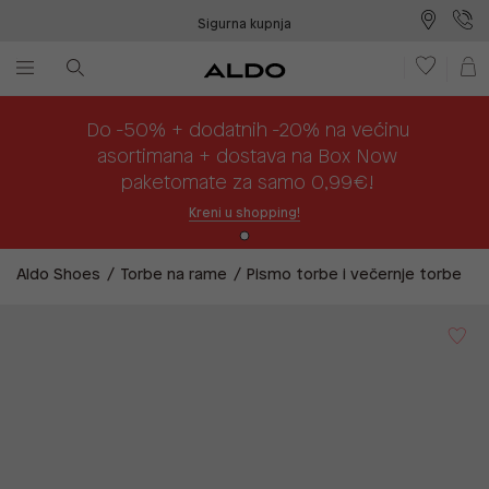
Sigurna kupnja
Besplatna dostava na prodajna mjesta
Plaćanje na rate
Do -50% + dodatnih -20% na većinu
asortimana + dostava na Box Now
paketomate za samo 0,99€!
Kreni u shopping!
Aldo Shoes
Torbe na rame
Pismo torbe i večernje torbe