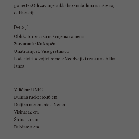
poliester,Održavanje sukladno simbolima na ušivnoj
deklaraciji
Detalji
Oblik: Torbica za nošenje na ramenu
Zatvaranje: Na kopču
Unutrašnjost: Više pretinaca
Podesivi i odvojivi remen: Neodvojivi remen u obliku
lanca
Veličina: UNIC
Duljina ručke: 10.16 cm
Duljina naramenice: Nema
Visina: 14 cm
Širina: 21 cm
Dubina: 6 cm