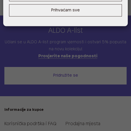
Prihvaćam sve
ALDO A-list
Učlani se u ALDO A-list program vjernosti
i ostvari 5% popusta
na novu kolekciju!
Provjerite naše pogodnosti
Pridružite se
Informacije za kupce
Korisnička podrška i FAQ
Prodajna mjesta