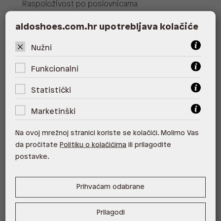
Raspoloživost po poslovnicama
Poslovnica
Dostupno
Na upit
aldoshoes.com.hr upotrebljava kolačiće
ALDO, City Center One East 10000
Zagreb
Nužni
ALDO, City Center One West
Funkcionalni
10000 Zagreb
Statistički
ALDO, Arena Centar 10020 Zagreb
Marketinški
ALDO, Mall of Split Split
Na ovoj mrežnoj stranici koriste se kolačići. Molimo Vas
ALDO, City Center One Split 21000
da pročitate
Politiku o kolačićima
ili prilagodite
Split
postavke.
ALDO, Tower Centar 51000 Rijeka
Prihvaćam odabrane
ALDO, Supernova Zadar Zadar
Prilagodi