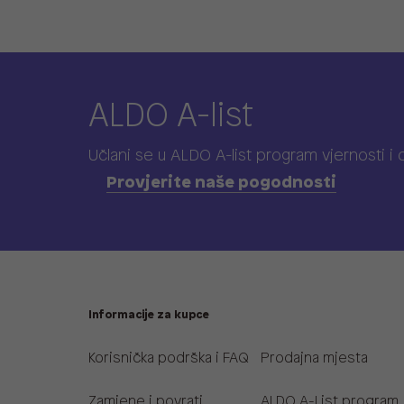
ALDO A-list
Učlani se u ALDO A-list program vjernosti
i
Provjerite naše pogodnosti
Informacije za kupce
Korisnička podrška i FAQ
Prodajna mjesta
Zamjene i povrati
ALDO A-List program