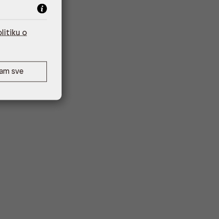
litiku o
ćam sve