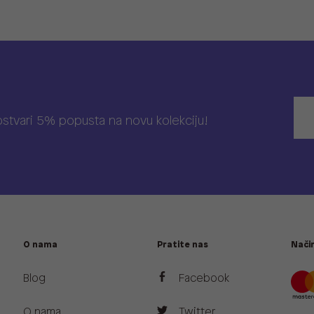
 ostvari 5% popusta na novu kolekciju!
O nama
Pratite nas
Način
Blog
Facebook
O nama
Twitter