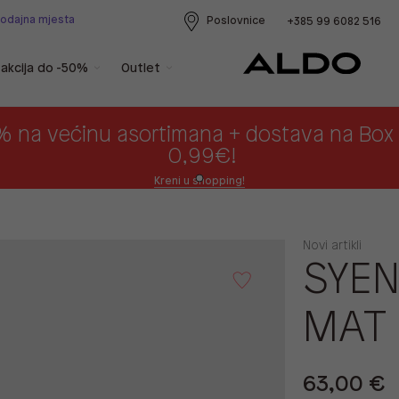
rodajna mjesta
Poslovnice
+385 99 6082 516
akcija do -50%
Outlet
% na većinu asortimana + dostava na Bo
0,99€!
Kreni u shopping!
Novi artikli
SYEN
MAT
63,00 €