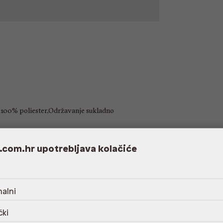
a 100% poliester,Održavanje sukladno
.com.hr upotrebljava kolačiće
3.34 cm
alni
čki