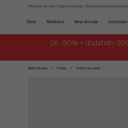
Plaćanje na rate
|
Sigurna kupnja
|
Besplatna dostava na p
Žene
Muškarci
New Arrivals
Sezonska 
Do -50% + dodatnih -20
Aldo Shoes
Torbe
Torbe na rame