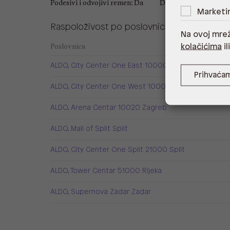
Podesivi i odvojivi remen: Da
Dubina: 7 cm
Marketi
Raspoloživost po poslovnicama
Na ovoj mrež
Poslovnica
kolačićima
il
ALDO, City Center One East 10000 Zagreb
Prihvaća
ALDO, City Center One West 10000 Zagreb
ALDO, Arena Centar 10020 Zagreb
ALDO, Mall of Split Split
ALDO, City Center One Split 21000 Split
ALDO, Tower Centar 51000 Rijeka
ALDO, Supernova Zadar Zadar