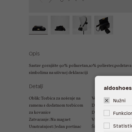
Opis
Sastav gornjište 90% poliuretan,10% poliester,podstav
simbolima na ušivnoj deklaraciji
Detalji
aldoshoes
Oblik: Torbica za nošenje na
Veličina: UNIC
Nužni
ramenu s dodatnom torbicom
Duljina ručke: Nema
za kovanice
Duljina naramenice: 5
Funkcion
Zatvaranje: Na magnet
Visina: 12 cm
Statisti
Unutrašnjost: Jedan pretinac
Širina: 20 cm