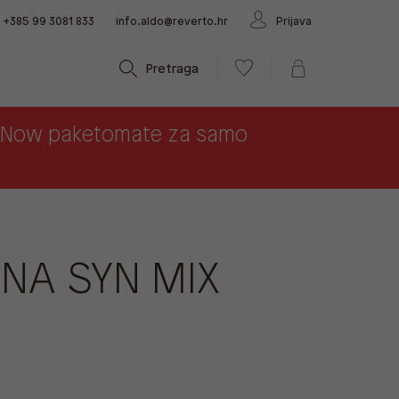
+385 99 3081 833
info.aldo@reverto.hr
Prijava
Pretraga
x Now paketomate za samo
NA SYN MIX