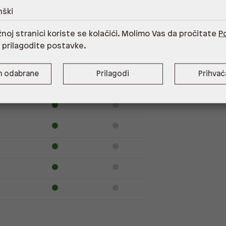
nški
noj stranici koriste se kolačići. Molimo Vas da pročitate
Po
Dostupno
Na upit
i prilagodite postavke.
m odabrane
Prilagodi
Prihva