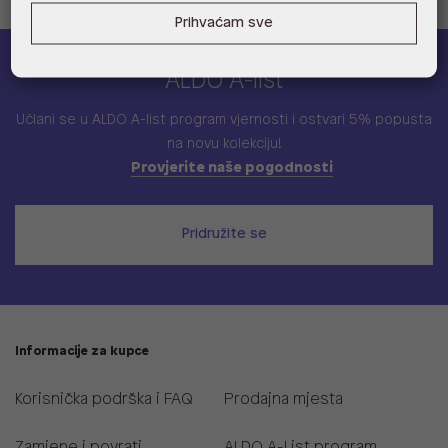
Prihvaćam sve
ALDO A-list
Učlani se u ALDO A-list program vjernosti
i ostvari 5% popusta
na novu kolekciju!
Provjerite naše pogodnosti
Pridružite se
Informacije za kupce
Korisnička podrška i FAQ
Prodajna mjesta
Zamjene i povrati
ALDO A-List program