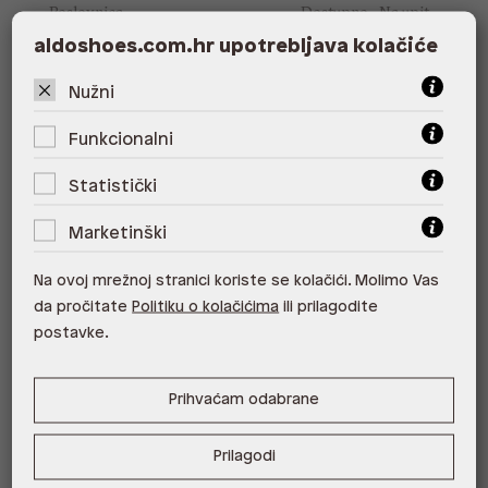
Poslovnica
Dostupno
Na upit
aldoshoes.com.hr upotrebljava kolačiće
ALDO, City Center One East 10000
Zagreb
Nužni
ALDO, City Center One West
Funkcionalni
10000 Zagreb
Statistički
ALDO, Arena Centar 10020 Zagreb
Marketinški
ALDO, Mall of Split Split
ALDO, City Center One Split 21000
Na ovoj mrežnoj stranici koriste se kolačići. Molimo Vas
Split
da pročitate
Politiku o kolačićima
ili prilagodite
postavke.
ALDO, Tower Centar 51000 Rijeka
ALDO, Supernova Zadar Zadar
Prihvaćam odabrane
Prilagodi