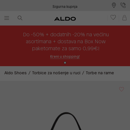
Sigurna kupnja
Besplatna dostava na prodajna mjesta
Plaćanje na rate
Do -50% + dodatnih -20% na većinu
asortimana + dostava na Box Now
paketomate za samo 0,99€!
Kreni u shopping!
Aldo Shoes
Torbice za nošenje u ruci
Torbe na rame