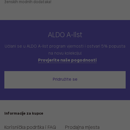
ženskih modnih dodataka!
ALDO A-list
Učlani se u ALDO A-list program vjernosti
i ostvari 5% popusta
na novu kolekciju!
Provjerite naše pogodnosti
Pridružite se
Informacije za kupce
Korisnička podrška i FAQ
Prodajna mjesta