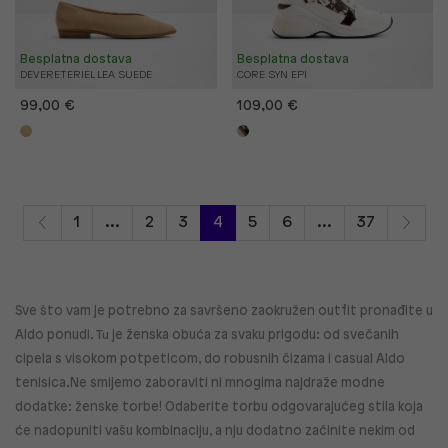
Besplatna dostava
Besplatna dostava
DEVERETERIEL LEA SUEDE
CORE SYN EPI
99,00 €
109,00 €
1
...
2
3
4
5
6
...
37
Sve što vam je potrebno za savršeno zaokružen outfit pronađite u
Aldo ponudi. Tu je ženska obuća za svaku prigodu: od svečanih
cipela s visokom potpeticom, do robusnih čizama i casual Aldo
tenisica.Ne smijemo zaboraviti ni mnogima najdraže modne
dodatke: ženske torbe! Odaberite torbu odgovarajućeg stila koja
će nadopuniti vašu kombinaciju, a nju dodatno začinite nekim od