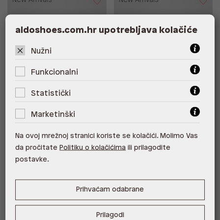
New Arrivals
New Arrivals
aldoshoes.com.hr upotrebljava kolačiće
Nužni
Funkcionalni
Statistički
Besplatna dostava
Besplatna dostava
MAREE SYN SHINY
MAREE SYN SHINY
Marketinški
86,00 €
86,00 €
Na ovoj mrežnoj stranici koriste se kolačići. Molimo Vas
da pročitate
Politiku o kolačićima
ili prilagodite
postavke.
New Arrivals
New Arrivals
Prihvaćam odabrane
Prilagodi