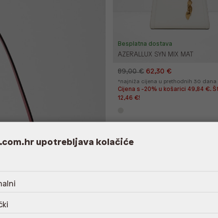
Besplatna dostava
AZERALLUX SYN MIX MAT
89,00 €
62,30 €
*najniža cijena u prethodnih 30 dana
Cijena s -20% u košarici 49,84 €. Š
12,46 €!
Flex
.com.hr upotrebljava kolačiće
Outlet
%
alni
čki