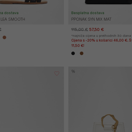
na dostava
Besplatna dostava
 LEA SMOOTH
PPONAK SYN MIX MAT
€
115,00 €
57,50 €
*najniža cijena u prethodnih 30 dana
Cijena s -20% u košarici 46,00 €. Š
11,50 €!
%