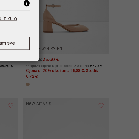
litiku o
ćam sve
KINDAH SYN PATENT
67,20 €
33,60 €
39,50 €
*najniža cijena u prethodnih 30 dana
67,20 €
Cijena s -20% u košarici 26,88 €. Štediš
6,72 €!
New Arrivals