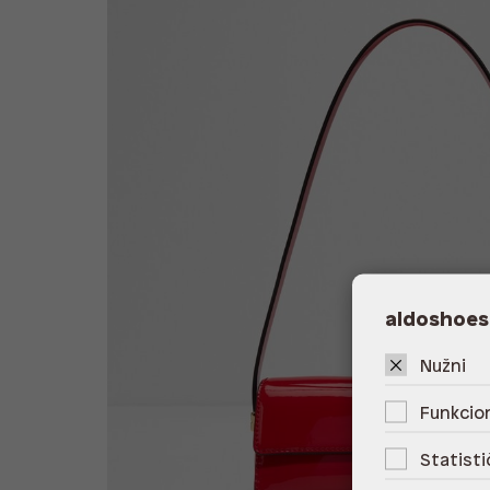
aldoshoes
Nužni
Funkcion
Statisti