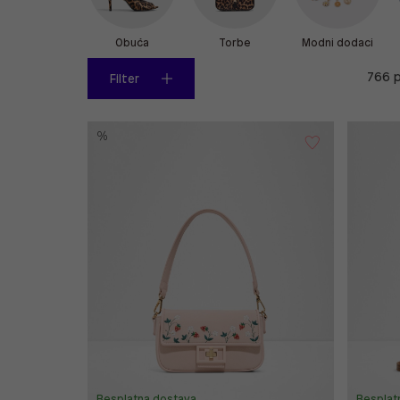
Obuća
Torbe
Modni dodaci
766 p
Filter
%
Besplatna dostava
Besplat