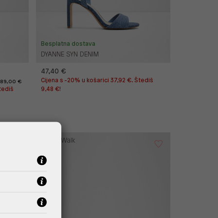
Besplatna dostava
DYANNE SYN DENIM
47,40 €
Cijena s -20% u košarici 37,92 €. Štediš
89,00 €
tediš
9,48 €!
Pillow Walk
Outlet
%