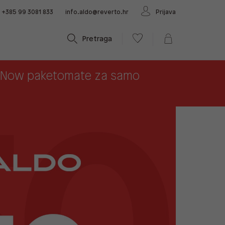
+385 99 3081 833
info.aldo@reverto.hr
Prijava
Pretraga
x Now paketomate za samo