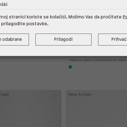
nški
noj stranici koriste se kolačići. Molimo Vas da pročitate
Po
i prilagodite postavke.
m odabrane
Prilagodi
Prihva
TAMLINIA SYN SMOOTH
39,50 €
19,75 €
*najniža cijena u prethodnih 30 dana
ivals
New Arrivals