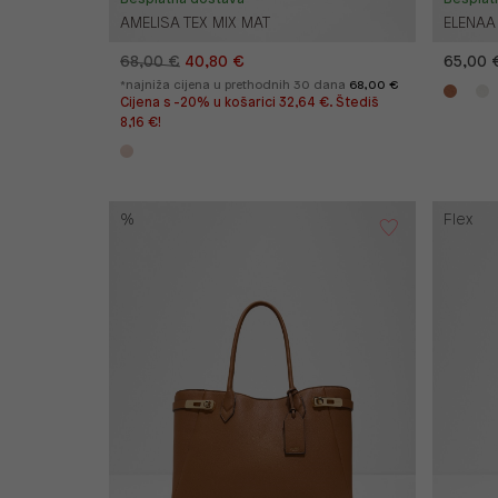
AMELISA TEX MIX MAT
ELENAA
68,00 €
40,80 €
65,00 
*najniža cijena u prethodnih 30 dana
68,00 €
Cijena s -20% u košarici 32,64 €. Štediš
8,16 €!
%
Flex