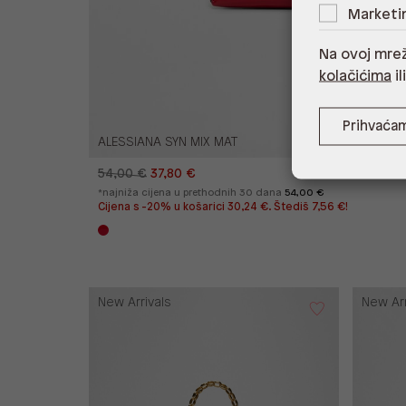
Marketi
Na ovoj mrež
kolačićima
il
Prihvaća
ALESSIANA SYN MIX MAT
54,00 €
37,80 €
*najniža cijena u prethodnih 30 dana
54,00 €
Cijena s -20% u košarici 30,24 €. Štediš 7,56 €!
New Arrivals
New Arr