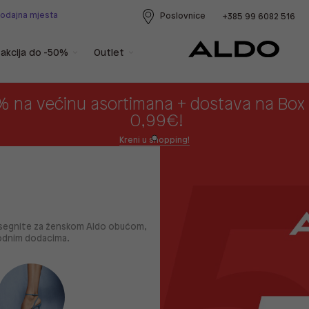
rodajna mjesta
Poslovnice
+385 99 6082 516
akcija do -50%
Outlet
% na većinu asortimana + dostava na Bo
0,99€!
Kreni u shopping!
posegnite za ženskom Aldo obućom,
modnim dodacima.