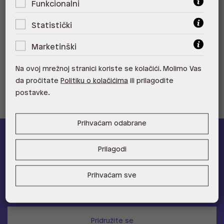
Funkcionalni
ALDO, City Center One Split 21000
Split
Statistički
ALDO, Tower Centar 51000 Rijeka
Marketinški
ALDO, Supernova Zadar Zadar
Na ovoj mrežnoj stranici koriste se kolačići. Molimo Vas
da pročitate
Politiku o kolačićima
ili prilagodite
postavke.
Prihvaćam odabrane
ALDO A-list
Prilagodi
Učlani se u ALDO A-list program vjernosti
i ostvari 5% popusta
Prihvaćam sve
na novu kolekciju!
Provjerite naše pogodnosti
Pridružite se