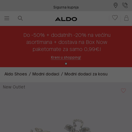
Sigurna kupnja
Besplatna dostava na prodajna mjesta
Plaćanje na rate
Do -50% + dodatnih -20% na većinu
asortimana + dostava na Box Now
paketomate za samo 0,99€!
Kreni u shopping!
Aldo Shoes
Modni dodaci
Modni dodaci za kosu
New Outlet