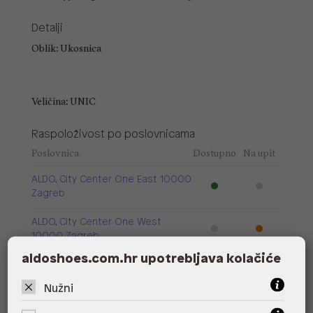
Detalji
Oblik: Ukosnica
Veličina: UNIC
Raspoloživost po poslovnicama
Poslovnica
Dostupno
Na upit
ALDO, City Center One East 10000
Zagreb
ALDO, City Center One West
10000 Zagreb
aldoshoes.com.hr upotrebljava kolačiće
ALDO, Arena Centar 10020 Zagreb
Nužni
ALDO, Mall of Split Split