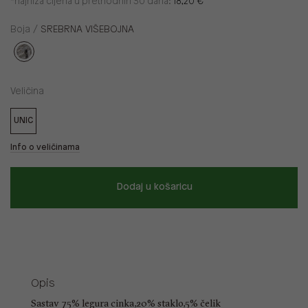
*najniža cijena u prethodnih 30 dana:
18,20 €
Boja /
SREBRNA VIŠEBOJNA
Veličina
UNIC
Info o veličinama
Dodaj u košaricu
Opis
Sastav 75% legura cinka,20% staklo,5% čelik