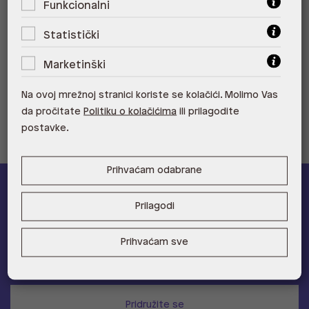
Funkcionalni
ALDO, City Center One Split 21000
Split
Statistički
ALDO, Tower Centar 51000 Rijeka
Marketinški
ALDO, Supernova Zadar Zadar
Na ovoj mrežnoj stranici koriste se kolačići. Molimo Vas
da pročitate
Politiku o kolačićima
ili prilagodite
postavke.
Prihvaćam odabrane
ALDO A-list
Prilagodi
Učlani se u ALDO A-list program vjernosti
i ostvari 5% popusta
Prihvaćam sve
na novu kolekciju!
Provjerite naše pogodnosti
Pridružite se