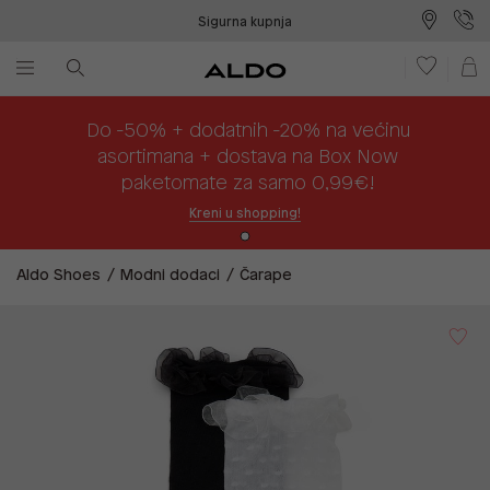
Sigurna kupnja
Besplatna dostava na prodajna mjesta
Plaćanje na rate
Do -50% + dodatnih -20% na većinu
asortimana + dostava na Box Now
paketomate za samo 0,99€!
Kreni u shopping!
Aldo Shoes
Modni dodaci
Čarape