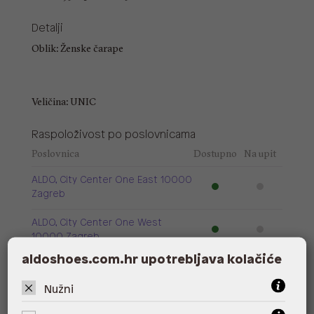
Detalji
Oblik: Ženske čarape
Veličina: UNIC
Raspoloživost po poslovnicama
Poslovnica
Dostupno
Na upit
ALDO, City Center One East 10000
Zagreb
ALDO, City Center One West
10000 Zagreb
aldoshoes.com.hr upotrebljava kolačiće
ALDO, Arena Centar 10020 Zagreb
Nužni
ALDO, Mall of Split Split