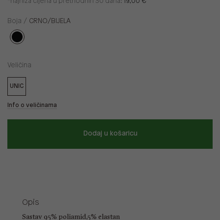
*najniža cijena u prethodnih 30 dana:
19,00 €
Boja /
CRNO/BIJELA
Veličina
UNIC
Info o veličinama
Dodaj u košaricu
Opis
Sastav 95% poliamid,5% elastan