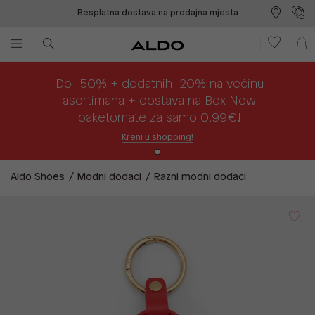
Besplatna dostava na prodajna mjesta
Plaćanje na rate
Do -50% + dodatnih -20% na većinu
asortimana + dostava na Box Now
paketomate za samo 0,99€!
Kreni u shopping!
Aldo Shoes
Modni dodaci
Razni modni dodaci