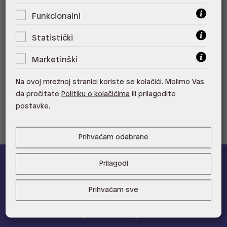
ALDO, Mall of Split Split
Funkcionalni
ALDO, City Center One Split 21000
Statistički
Split
Marketinški
ALDO, Tower Centar 51000 Rijeka
Na ovoj mrežnoj stranici koriste se kolačići. Molimo Vas
ALDO, Supernova Zadar Zadar
da pročitate
Politiku o kolačićima
ili prilagodite
postavke.
Prihvaćam odabrane
Prilagodi
ALDO A-list
Prihvaćam sve
Učlani se u ALDO A-list program vjernosti
i ostvari 5% popusta
na novu kolekciju!
Provjerite naše pogodnosti