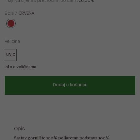
*najniža cijena u prethodnih 30 dana:
26,00 €
Boja /
CRVENA
Veličina
UNIC
Info o veličinama
Dodaj u košaricu
Opis
Sastav gornjište 100% poliuretan,podstava 100%