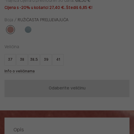
*najniža cijena u prethodnih 30 dana:
68,50 €
Cijena s -20% u košarici 27,40 €. Štediš 6,85 €!
Boja /
RUŽIČASTA PRELIJEVAJUĆA
Veličina
37
38
38.5
39
41
Info o veličinama
Odaberite veličinu
Opis