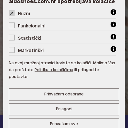
aldoshoes.com.hr upotrebljava kolačiće
ALDO, City Center One West
Nužni
10000 Zagreb
Funkcionalni
ALDO, Arena Centar 10020 Zagreb
Statistički
ALDO, Mall of Split Split
Marketinški
ALDO, City Center One Split 21000
Split
Na ovoj mrežnoj stranici koriste se kolačići. Molimo Vas
ALDO, Tower Centar 51000 Rijeka
da pročitate
Politiku o kolačićima
ili prilagodite
postavke.
ALDO, Supernova Zadar Zadar
Prihvaćam odabrane
Prilagodi
Prihvaćam sve