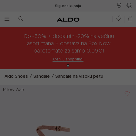
Sigurna kupnja
Besplatna dostava na prodajna mjesta
Plaćanje na rate
Do -50% + dodatnih -20% na većinu
asortimana + dostava na Box Now
paketomate za samo 0,99€!
Kreni u shopping!
Aldo Shoes
Sandale
Sandale na visoku petu
Pillow Walk