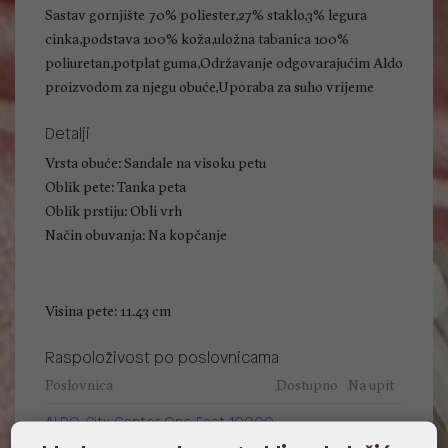
Sastav gornjište 70% poliester,27% staklo,3% legura
cinka,podstava 100% koža,uložna tabanica 100%
poliuretan,potplat guma,Održavanje odgovarajućim Aldo
proizvodom za njegu obuće,Uporaba za suho vrijeme
Detalji
Vrsta obuće: Sandale na visoku petu
Oblik pete: Tanka peta
Oblik prstiju: Obli vrh
Način obuvanja: Na kopčanje
Visina pete: 11.43 cm
Raspoloživost po poslovnicama
Poslovnica
Dostupno
Na upit
ALDO, City Center One East 10000
Zagreb