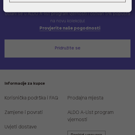
ALDO A-list
Učlani se u ALDO A-list program vjernosti
i ostvari 5% popusta
na novu kolekciju!
Provjerite naše pogodnosti
Pridružite se
Informacije za kupce
Korisnička podrška i FAQ
Prodajna mjesta
Zamjene i povrati
ALDO A-List program
vjernosti
Uvjeti dostave