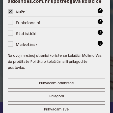
aldoshoes.com.hr upotrebljava kolačiće
ALDO, City Center One West
Nužni
10000 Zagreb
Funkcionalni
ALDO, Arena Centar 10020 Zagreb
Statistički
ALDO, Mall of Split Split
Marketinški
ALDO, City Center One Split 21000
Split
Na ovoj mrežnoj stranici koriste se kolačići. Molimo Vas
ALDO, Tower Centar 51000 Rijeka
da pročitate
Politiku o kolačićima
ili prilagodite
postavke.
ALDO, Supernova Zadar Zadar
Prihvaćam odabrane
Prilagodi
Prihvaćam sve