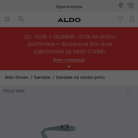
Sigurna kupnja
Besplatna dostava na prodajna mjesta
Plaćanje na rate
Do -50% + dodatnih -20% na većinu
asortimana + dostava na Box Now
paketomate za samo 0,99€!
Kreni u shopping!
Aldo Shoes
Sandale
Sandale na visoku petu
Pillow Walk