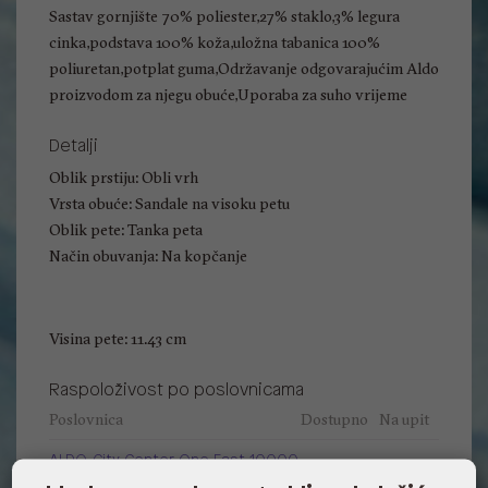
Sastav gornjište 70% poliester,27% staklo,3% legura
cinka,podstava 100% koža,uložna tabanica 100%
poliuretan,potplat guma,Održavanje odgovarajućim Aldo
proizvodom za njegu obuće,Uporaba za suho vrijeme
Detalji
Oblik prstiju: Obli vrh
Vrsta obuće: Sandale na visoku petu
Oblik pete: Tanka peta
Način obuvanja: Na kopčanje
Visina pete: 11.43 cm
Raspoloživost po poslovnicama
Poslovnica
Dostupno
Na upit
ALDO, City Center One East 10000
Zagreb