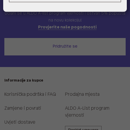
ALDO A-list
Učlani se u ALDO A-list program vjernosti
i ostvari 5% popusta
na novu kolekciju!
Provjerite naše pogodnosti
Pridružite se
Informacije za kupce
Korisnička podrška i FAQ
Prodajna mjesta
Zamjene i povrati
ALDO A-List program
vjernosti
Uvjeti dostave