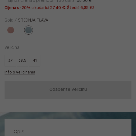
*najniža cijena u prethodnih 30 dana:
68,50 €
Cijena s -20% u košarici 27,40 €. Štediš 6,85 €!
Boja /
SREDNJA PLAVA
Veličina
37
38.5
41
Info o veličinama
Odaberite veličinu
Opis