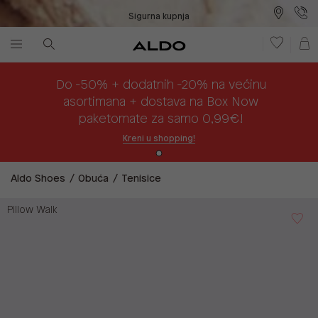
Sigurna kupnja
Besplatna dostava na prodajna mjesta
Plaćanje na rate
Do -50% + dodatnih -20% na većinu
asortimana + dostava na Box Now
paketomate za samo 0,99€!
Kreni u shopping!
Aldo Shoes
Obuća
Tenisice
Pillow Walk