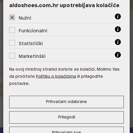
ALDO, City Center One East 10000
aldoshoes.com.hr upotrebljava kolačiće
Zagreb
Nužni
ALDO, City Center One West
10000 Zagreb
Funkcionalni
ALDO, Arena Centar 10020 Zagreb
Statistički
ALDO, Mall of Split Split
Marketinški
ALDO, City Center One Split 21000
Split
Na ovoj mrežnoj stranici koriste se kolačići. Molimo Vas
da pročitate
Politiku o kolačićima
ili prilagodite
ALDO, Tower Centar 51000 Rijeka
postavke.
ALDO, Supernova Zadar Zadar
Prihvaćam odabrane
Prilagodi
Prihvaćam sve