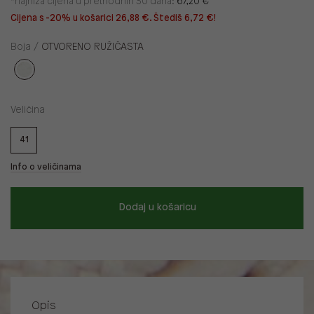
*najniža cijena u prethodnih 30 dana:
67,20 €
Cijena s -20% u košarici 26,88 €. Štediš 6,72 €!
Boja /
OTVORENO RUŽIČASTA
Veličina
41
Info o veličinama
Dodaj u košaricu
Opis