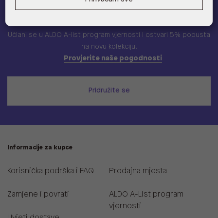
ALDO A-list
Učlani se u ALDO A-list program vjernosti
i ostvari 5% popusta
na novu kolekciju!
Provjerite naše pogodnosti
Pridružite se
Informacije za kupce
Korisnička podrška i FAQ
Prodajna mjesta
Zamjene i povrati
ALDO A-List program
vjernosti
Uvjeti dostave