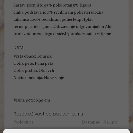
Sastav gornjište 95% poliuretan,5% legura
cinka,podstava 100% reciklirani poliester,uložna
tabanica 100% reciklirani poliester,potplat
termoplastična guma,Održavanje odgovarajućim Aldo
proizvodom za njegu obuće,Uporaba za suho vrijeme
Detalji
Vrsta obuće: Tenisice
Oblik pete: Puna peta
Oblik prstiju: Obli vrh
Način obuvanja: Na vezanje
Visina pete: 6.99 cm
Raspoloživost po poslovnicama
Poslovnica
Dostupno
Na upit