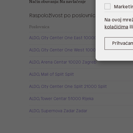
Način obuvanja: Na navlačenje
Marketi
Raspoloživost po poslovnicama
Na ovoj mrež
Poslovnica
kolačićima
il
ALDO, City Center One East 10000 Zagreb
Prihvaća
ALDO, City Center One West 10000 Zagreb
ALDO, Arena Centar 10020 Zagreb
ALDO, Mall of Split Split
ALDO, City Center One Split 21000 Split
ALDO, Tower Centar 51000 Rijeka
ALDO, Supernova Zadar Zadar