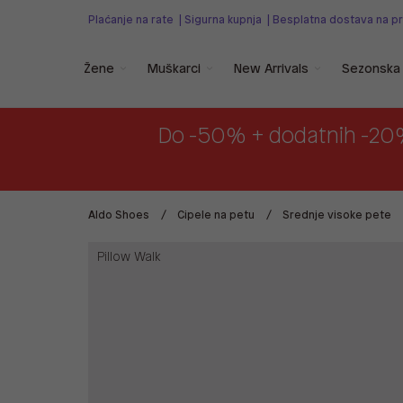
Plaćanje na rate
|
Sigurna kupnja
|
Besplatna dostava na p
Žene
Muškarci
New Arrivals
Sezonska 
Do -50% + dodatnih -20
Aldo Shoes
Cipele na petu
Srednje visoke pete
Pillow Walk