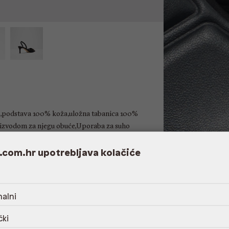
ka,podstava 100% koža,uložna tabanica 100%
izvodom za njegu obuće,Uporaba za suho
.com.hr upotrebljava kolačiće
alni
čki