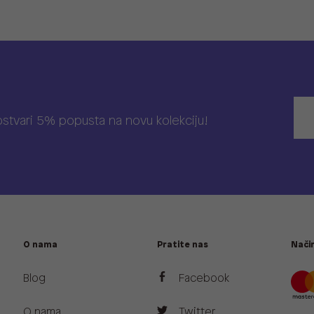
 ostvari 5% popusta na novu kolekciju!
O nama
Pratite nas
Način
Blog
Facebook
O nama
Twitter