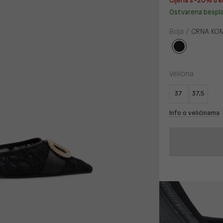
Cijena s -20% u k
Ostvarena bespl
Boja /
CRNA KOM
Veličina
37
37.5
Info o veličinama