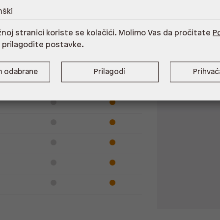
nški
noj stranici koriste se kolačići. Molimo Vas da pročitate
Po
Dostupno
Na upit
i prilagodite postavke.
m odabrane
Prilagodi
Prihva