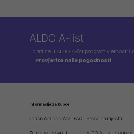
ALDO A-list
Učlani se u ALDO A-list program vjernosti
i
Provjerite naše pogodnosti
Informacije za kupce
Korisnička podrška i FAQ
Prodajna mjesta
Zamjene i povrati
ALDO A-List program