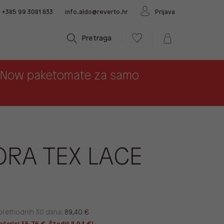
+385 99 3081 833
info.aldo@reverto.hr
Prijava
Pretraga
x Now paketomate za samo
RA TEX LACE
u prethodnih 30 dana:
89,40 €