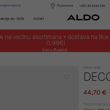
rodajna mjesta
Poslovnice
+385 99 6082 516
akcija do -50%
Outlet
% na većinu asortimana + dostava na Bo
0,99€!
Kreni u shopping!
Pillow walk
DECO
44,70 €
*najniža cijena 