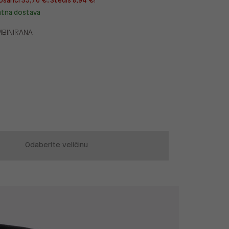
ošarici 35,76 €. Štediš 8,94 €!
atna dostava
BINIRANA
Odaberite veličinu