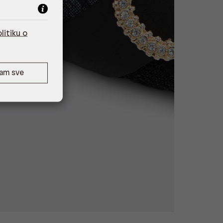
litiku o
ćam sve