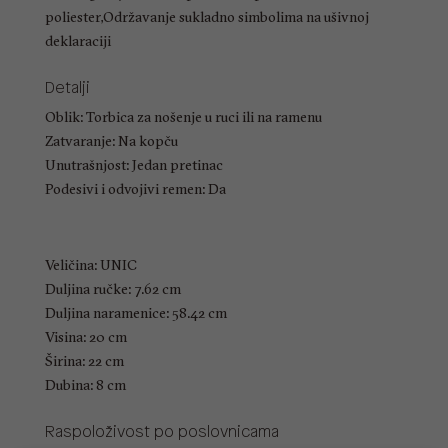
poliester,Održavanje sukladno simbolima na ušivnoj
deklaraciji
Detalji
Oblik: Torbica za nošenje u ruci ili na ramenu
Zatvaranje: Na kopču
Unutrašnjost: Jedan pretinac
Podesivi i odvojivi remen: Da
Veličina: UNIC
Duljina ručke: 7.62 cm
Duljina naramenice: 58.42 cm
Visina: 20 cm
Širina: 22 cm
Dubina: 8 cm
Raspoloživost po poslovnicama