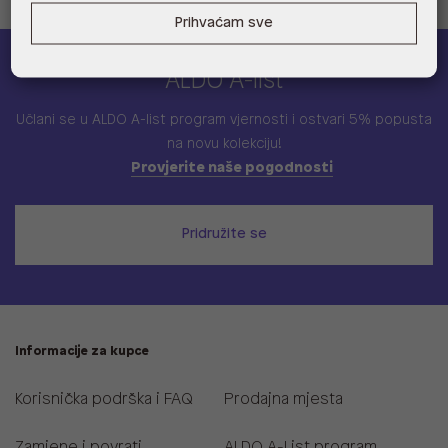
Prihvaćam sve
ALDO A-list
Učlani se u ALDO A-list program vjernosti
i ostvari 5% popusta
na novu kolekciju!
Provjerite naše pogodnosti
Pridružite se
Informacije za kupce
Korisnička podrška i FAQ
Prodajna mjesta
Zamjene i povrati
ALDO A-List program