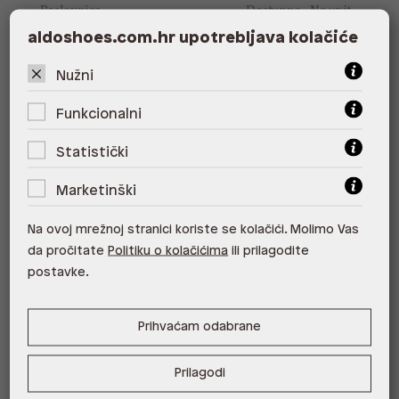
Poslovnica
Dostupno
Na upit
aldoshoes.com.hr upotrebljava kolačiće
ALDO, City Center One East 10000
Zagreb
Nužni
ALDO, City Center One West
Funkcionalni
10000 Zagreb
Statistički
ALDO, Arena Centar 10020 Zagreb
Marketinški
ALDO, Mall of Split Split
ALDO, City Center One Split 21000
Na ovoj mrežnoj stranici koriste se kolačići. Molimo Vas
Split
da pročitate
Politiku o kolačićima
ili prilagodite
postavke.
ALDO, Tower Centar 51000 Rijeka
ALDO, Supernova Zadar Zadar
Prihvaćam odabrane
Prilagodi