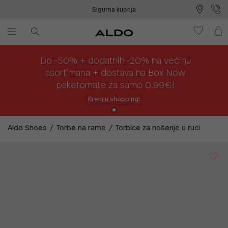
Sigurna kupnja
Besplatna dostava na prodajna mjesta
Plaćanje na rate
Do -50% + dodatnih -20% na većinu
asortimana + dostava na Box Now
paketomate za samo 0,99€!
Kreni u shopping!
Aldo Shoes
Torbe na rame
Torbice za nošenje u ruci