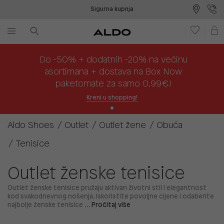
Sigurna kupnja
Besplatna dostava na prodajna mjesta
Plaćanje na rate
Do -50% + dodatnih -20% na većinu
asortimana + dostava na Box Now
paketomate za samo 0,99€!
Kreni u shopping!
Aldo Shoes
Outlet
Outlet žene
Obuća
Tenisice
Outlet ženske tenisice
Outlet ženske tenisice pružaju aktivan životni stil i elegantnost
kod svakodnevnog nošenja. Iskoristite povoljne cijene i odaberite
najbolje ženske tenisice ...
Pročitaj više