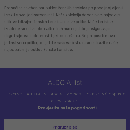
Pronađite savršen par outlet ženskih tenisica po povoljnoj cijeni i
izrazite svoj jedinstveni stil. Naša kolekcija donosi vam najnovije
stilove i dizajne ženskih tenisica za sve prilike. Naše tenisice
izrađene su od visokokvalitetnih materijala koji osiguravaju
dugotrajnost i udobnost tijekom nošenja. Ne propustite ovu
jedinstvenu priliku, posjetite našu web stranicu i istražite naše
najpopularnije outlet ženske tenisice.
ALDO A-list
Učlani se u ALDO A-list program vjernosti
i ostvari 5% popusta
na novu kolekciju!
Provjerite naše pogodnosti
Pridružite se