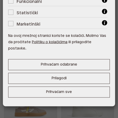
Funkcionalni
Statistički
GUMTREE SYN MIX MAT
MTL72SNEAKER-L SYN SMOOTH
Marketinški
66,50 €
33,25 €
68,60 €
34,30 €
*najniža cijena u prethodnih 30
*najniža cijena u prethodnih 30
Na ovoj mrežnoj stranici koriste se kolačići. Molimo Vas
dana
66,50 €
dana
68,60 €
Cijena s -20% u košarici 26,60
Cijena s -20% u košarici 27,44 €.
da pročitate
Politiku o kolačićima
ili prilagodite
€. Štediš 6,65 €!
Štediš 6,86 €!
postavke.
Prihvaćam odabrane
Outlet
Outlet
%
%
Prilagodi
Prihvaćam sve