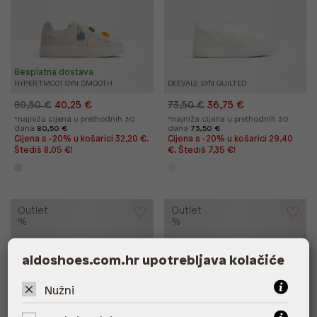
Besplatna dostava
HYPERTMC01 SYN SMOOTH
DEEVALE SYN QUILTED
80,50 €
40,25 €
73,50 €
36,75 €
*najniža cijena u prethodnih 30
*najniža cijena u prethodnih 30
dana
80,50 €
dana
73,50 €
Cijena s -20% u košarici 32,20 €.
Cijena s -20% u košarici 29,40
Štediš 8,05 €!
€. Štediš 7,35 €!
Outlet
Outlet
%
%
aldoshoes.com.hr upotrebljava kolačiće
Nužni