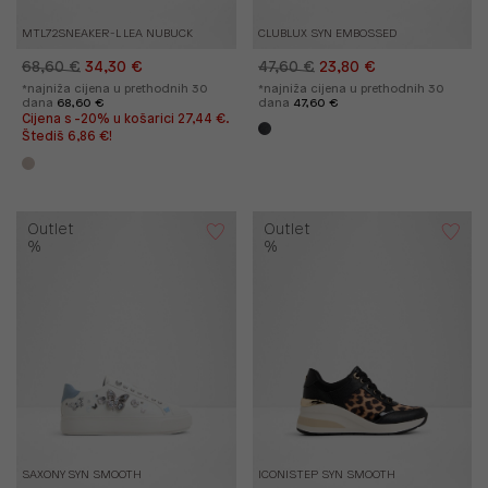
MTL72SNEAKER-L LEA NUBUCK
CLUBLUX SYN EMBOSSED
68,60 €
34,30 €
47,60 €
23,80 €
*najniža cijena u prethodnih 30
*najniža cijena u prethodnih 30
dana
68,60 €
dana
47,60 €
Cijena s -20% u košarici 27,44 €.
Štediš 6,86 €!
Outlet
Outlet
%
%
SAXONY SYN SMOOTH
ICONISTEP SYN SMOOTH