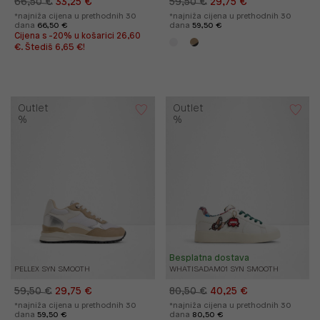
66,50 €
33,25 €
59,50 €
29,75 €
*najniža cijena u prethodnih 30
*najniža cijena u prethodnih 30
dana
66,50 €
dana
59,50 €
Cijena s -20% u košarici 26,60
€. Štediš 6,65 €!
Outlet
Outlet
%
%
Besplatna dostava
PELLEX SYN SMOOTH
WHATISADAM01 SYN SMOOTH
59,50 €
29,75 €
80,50 €
40,25 €
*najniža cijena u prethodnih 30
*najniža cijena u prethodnih 30
dana
59,50 €
dana
80,50 €