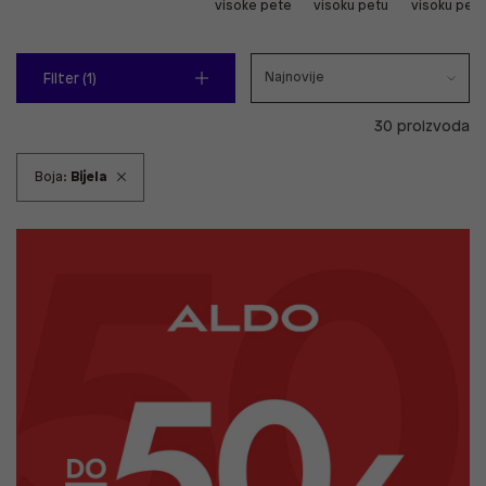
visoke pete
visoku petu
visoku pet
Filter (1)
30 proizvoda
Boja:
Bijela