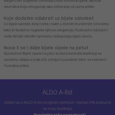
elegantnim odijelima i minimalističkim kombinacijama. Njihova
neutralna boja omogućuje lako stiliziranje za razne prilike.
Koje dodatke odabrati uz bijele salonke?
Uz
bijele salonke, biraj torbe i nakit u zlatnim ili srebrnim tonovima
kako bi dodatno naglasila njihovu eleganciju. Puderasto ružičasti i
nude detalji također savršeno nadopunjuju bijelu obuću.
Nose li se i dalje bijele cipele na petu?
Apsolutno!
Bijele cipele na petu su bezvremenski klasik koji se
savršeno uklapa u svaki stil, ostajući popularan izbor za svečane i
formalne prilike.
ALDO A-list
Učlani se u ALDO A-list program vjernosti
i ostvari 5% popusta
na novu kolekciju!