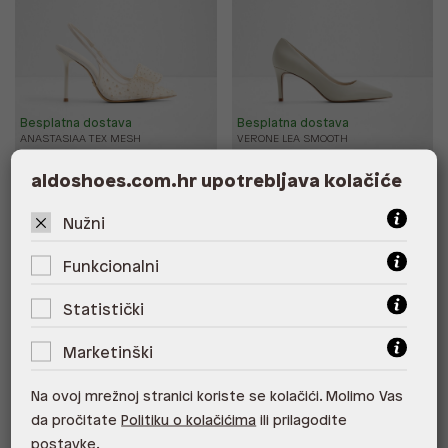
Besplatna dostava
Besplatna dostava
ANASTASIAA TEX MESH
VERONE LEA SMOOTH
124,00 €
86,80 €
95,00 €
aldoshoes.com.hr upotrebljava kolačiće
*najniža cijena u prethodnih 30
dana
124,00 €
Cijena s -20% u košarici 69,44
Nužni
€. Štediš 17,36 €!
Funkcionalni
Statistički
Marketinški
Na ovoj mrežnoj stranici koriste se kolačići. Molimo Vas
da pročitate
Politiku o kolačićima
ili prilagodite
postavke.