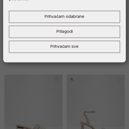
Prihvaćam odabrane
Besplatna dostava
Besplatna dostava
ANGELKNOT LEA SMOOTH
STESSY2.0 TEX SATIN
Prilagodi
134,00 €
99,00 €
Prihvaćam sve
%