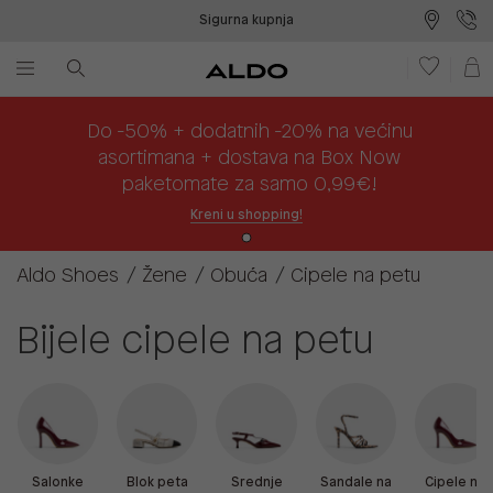
Sigurna kupnja
Besplatna dostava na prodajna mjesta
Plaćanje na rate
Do -50% + dodatnih -20% na većinu
asortimana + dostava na Box Now
paketomate za samo 0,99€!
Kreni u shopping!
Aldo Shoes
Žene
Obuća
Cipele na petu
Bijele cipele na petu
Salonke
Blok peta
Srednje
Sandale na
Cipele na