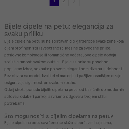
1
2
Bijele cipele na petu: elegancija za
svaku priliku
Bijele cipele na petu
su neizostavan dio garderobe svake žene koja
cijeni profinjen stil i svestranost. Idealne za svečane prilike,
poslovne kombinacije ili romantične večere, ove cipele dodaju
sofisticiranost svakom outfitu. Bijele salonke su posebno
popularan izbor, poznate po svom elegantnom dizajnu i udobnosti.
Bez obzira na model, kvalitetni materijali i pažljivo osmišljen dizajn
osiguravaju sigurnost pri svakom koraku.
Otkrij široku ponudu
bijelih cipela na petu, od klasičnih do modernih
stilova, i odaberi par koji savršeno odgovara tvojem stilu i
potrebama.
Što mogu nositi s bijelim cipelama na petu?
Bijele cipele na petu
savršeno se slažu s lepršavim haljinama,