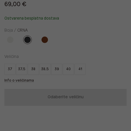
69,00 €
Ostvarena besplatna dostava
Boja /
CRNA
Veličina
37
37.5
38
38.5
39
40
41
Info o veličinama
Odaberite veličinu