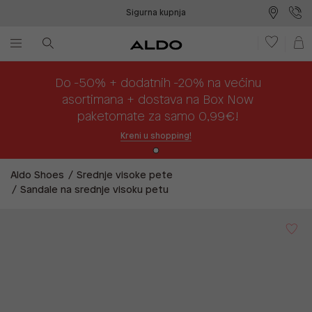
Sigurna kupnja
Besplatna dostava na prodajna mjesta
Plaćanje na rate
Do -50% + dodatnih -20% na većinu
asortimana + dostava na Box Now
paketomate za samo 0,99€!
Kreni u shopping!
Aldo Shoes
Srednje visoke pete
Sandale na srednje visoku petu