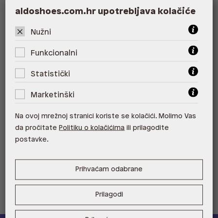
ALDO, City Center One East 10000
aldoshoes.com.hr upotrebljava kolačiće
Zagreb
Nužni
ALDO, City Center One West
10000 Zagreb
Funkcionalni
ALDO, Arena Centar 10020 Zagreb
Statistički
ALDO, Mall of Split Split
Marketinški
ALDO, City Center One Split 21000
Split
Na ovoj mrežnoj stranici koriste se kolačići. Molimo Vas
da pročitate
Politiku o kolačićima
ili prilagodite
ALDO, Tower Centar 51000 Rijeka
postavke.
ALDO, Supernova Zadar Zadar
Prihvaćam odabrane
Prilagodi