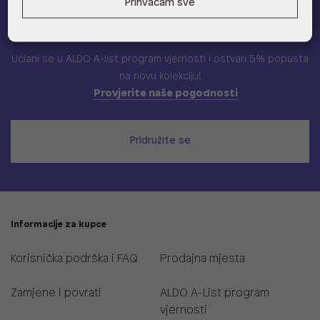
Prihvaćam sve
ALDO A-list
Učlani se u ALDO A-list program vjernosti
i ostvari 5% popusta
na novu kolekciju!
Provjerite naše pogodnosti
Pridružite se
Informacije za kupce
Korisnička podrška i FAQ
Prodajna mjesta
Zamjene i povrati
ALDO A-List program
vjernosti