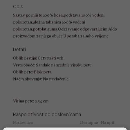
Opis
Sastav gornjište 100% koža,podstava 100% vodeni
poliuretan,uložna tabanica 100% vodeni
poliuretan,potplat guma,Održavanje odgovarajućim Aldo
proizvodom za njegu obuće,Uporaba za suho vrijeme
Detalji
Oblik prstiju: Četvrtasti vrh
Vrsta obuće: Sandale na srednje visoku petu
Oblik pete: Blok peta
Način obuvanja: Na navlačenje
Visina pete: 2.54 cm
Raspoloživost po poslovnicama
Poslovnica
Dostupno
Na upit