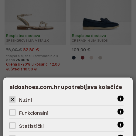
Besplatna dostava
Besplatna dostava
GREENGROVE LEA METALLIC
CRERAS-IN LEA SUEDE
75,00 €
52,50 €
109,00 €
*najniža cijena u prethodnih 30
dana
75,00 €
Cijena s -20% u košarici 42,00
€. Štediš 10,50 €!
aldoshoes.com.hr upotrebljava kolačiće
%
%
Nužni
Funkcionalni
Statistički