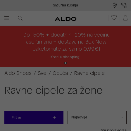
Sigurna kupnja
Besplatna dostava na prodajna mjesta
Plaćanje na rate
Do -50% + dodatnih -20% na većinu
asortimana + dostava na Box Now
paketomate za samo 0,99€!
Kreni u shopping!
Aldo Shoes
Sve
Obuća
Ravne cipele
Ravne cipele za žene
Filter
59 proizvoda