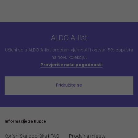
ALDO A-list
Učlani se u ALDO A-list program vjernosti
i ostvari 5% popusta
na novu kolekciju!
Provjerite naše pogodnosti
Pridružite se
Informacije za kupce
Korisnička podrška i FAQ
Prodajna mjesta