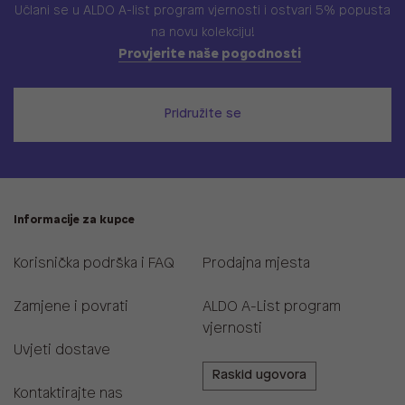
Učlani se u ALDO A-list program vjernosti
i ostvari 5% popusta
na novu kolekciju!
Provjerite naše pogodnosti
Pridružite se
Informacije za kupce
Korisnička podrška i FAQ
Prodajna mjesta
Zamjene i povrati
ALDO A-List program
vjernosti
Uvjeti dostave
Raskid ugovora
Kontaktirajte nas