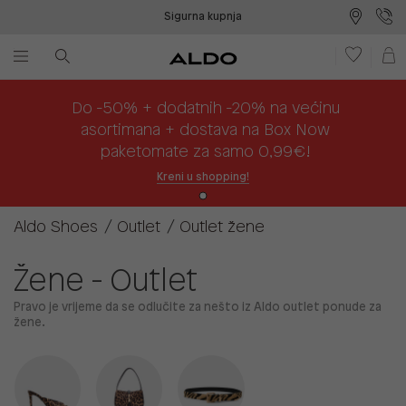
Sigurna kupnja
Besplatna dostava na prodajna mjesta
Plaćanje na rate
Do -50% + dodatnih -20% na većinu
asortimana + dostava na Box Now
paketomate za samo 0,99€!
Kreni u shopping!
Aldo Shoes
Outlet
Outlet žene
Žene - Outlet
Pravo je vrijeme da se odlučite za nešto iz Aldo outlet ponude za
žene.