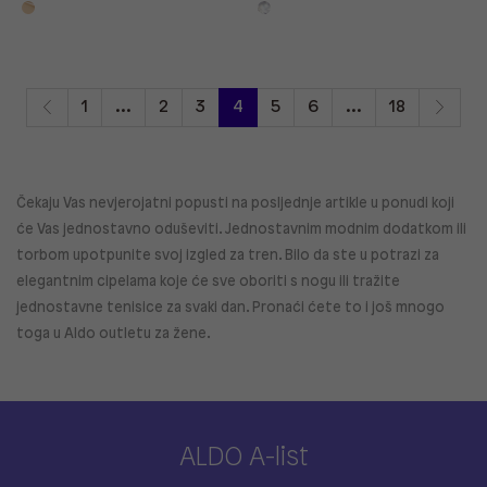
1
...
2
3
4
5
6
...
18
Čekaju Vas nevjerojatni popusti na posljednje artikle u ponudi koji
će Vas jednostavno oduševiti. Jednostavnim modnim dodatkom ili
torbom upotpunite svoj izgled za tren. Bilo da ste u potrazi za
elegantnim cipelama koje će sve oboriti s nogu ili tražite
jednostavne tenisice za svaki dan. Pronaći ćete to i još mnogo
toga u Aldo outletu za žene.
ALDO A-list