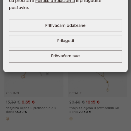
da pročitate
Politiku o kolačićima
ili prilagodite
dana
20,30 €
dana
18,20 €
postavke.
Prihvaćam odabrane
Outlet
Outlet
%
%
Prilagodi
Prihvaćam sve
KESHARI
PETALLE
13,30 €
6,65 €
20,30 €
10,15 €
*najniža cijena u prethodnih 30
*najniža cijena u prethodnih 30
dana
13,30 €
dana
20,30 €