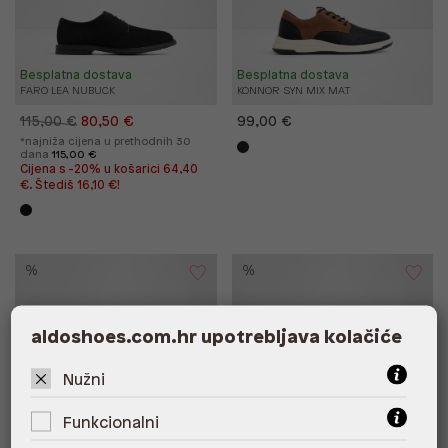
Besplatna dostava
Besplatna dostava
FARO LEA NUBUCK
KONNOR SYN MIX MAT
115,00 €
80,50 €
99,00 €
*najniža cijena u prethodnih 30
dana
115,00 €
Cijena s -20% u košarici 64,40
€. Štediš 16,10 €!
%
%
aldoshoes.com.hr upotrebljava kolačiće
Nužni
Funkcionalni