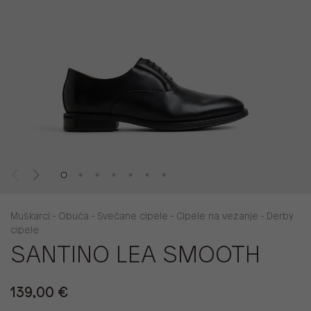
Muškarci - Obuća - Svečane cipele - Cipele na vezanje - Derby
cipele
SANTINO LEA SMOOTH
139,00 €