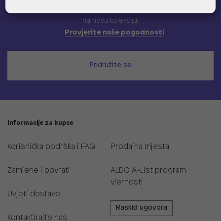
Učlani se u ALDO A-list program vjernosti
i ostvari 5% popusta
na novu kolekciju!
Provjerite naše pogodnosti
Pridružite se
Informacije za kupce
Korisnička podrška i FAQ
Prodajna mjesta
Zamjene i povrati
ALDO A-List program
vjernosti
Uvjeti dostave
Raskid ugovora
Kontaktirajte nas