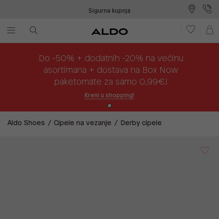
Sigurna kupnja
Besplatna dostava na prodajna mjesta
Plaćanje na rate
Do -50% + dodatnih -20% na većinu
asortimana + dostava na Box Now
paketomate za samo 0,99€!
Kreni u shopping!
Aldo Shoes
Cipele na vezanje
Derby cipele