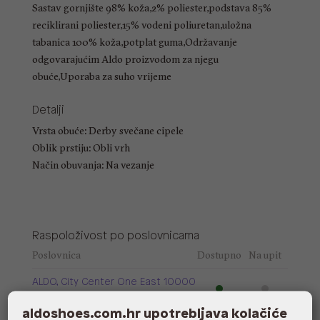
Sastav gornjište 98% koža,2% poliester,podstava 85%
reciklirani poliester,15% vodeni poliuretan,uložna
tabanica 100% koža,potplat guma,Održavanje
odgovarajućim Aldo proizvodom za njegu
obuće,Uporaba za suho vrijeme
Detalji
Vrsta obuće: Derby svečane cipele
Oblik prstiju: Obli vrh
Način obuvanja: Na vezanje
Raspoloživost po poslovnicama
Poslovnica
Dostupno
Na upit
ALDO, City Center One East 10000
Zagreb
aldoshoes.com.hr upotrebljava kolačiće