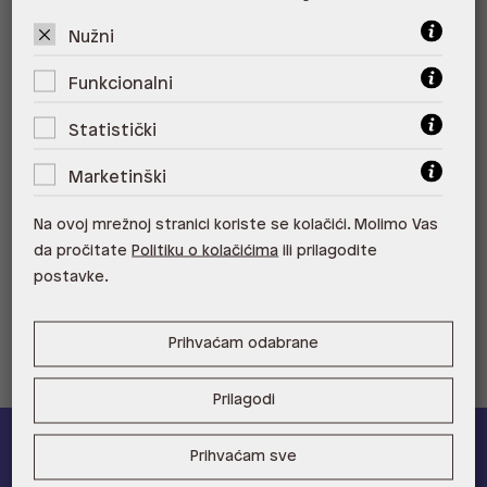
ALDO, City Center One West
10000 Zagreb
Nužni
ALDO, Arena Centar 10020 Zagreb
Funkcionalni
ALDO, Mall of Split Split
Statistički
ALDO, City Center One Split 21000
Marketinški
Split
Na ovoj mrežnoj stranici koriste se kolačići. Molimo Vas
ALDO, Tower Centar 51000 Rijeka
da pročitate
Politiku o kolačićima
ili prilagodite
ALDO, Supernova Zadar Zadar
postavke.
Prihvaćam odabrane
Prilagodi
Prihvaćam sve
ALDO A-list