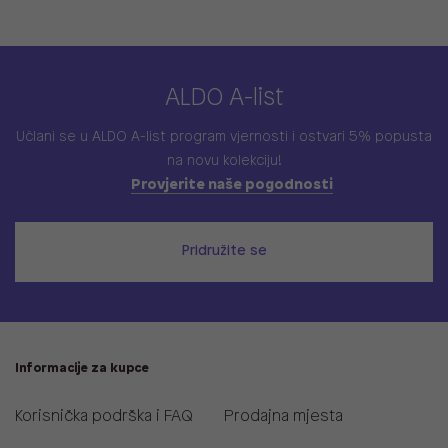
ALDO A-list
Učlani se u ALDO A-list program vjernosti
i ostvari 5% popusta
na novu kolekciju!
Provjerite naše pogodnosti
Pridružite se
Informacije za kupce
Korisnička podrška i FAQ
Prodajna mjesta