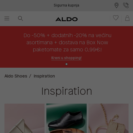
Sigurna kupnja
Besplatna dostava na prodajna mjesta
Plaćanje na rate
Do -50% + dodatnih -20% na većinu
asortimana + dostava na Box Now
paketomate za samo 0,99€!
Kreni u shopping!
Aldo Shoes
Inspiration
Inspiration