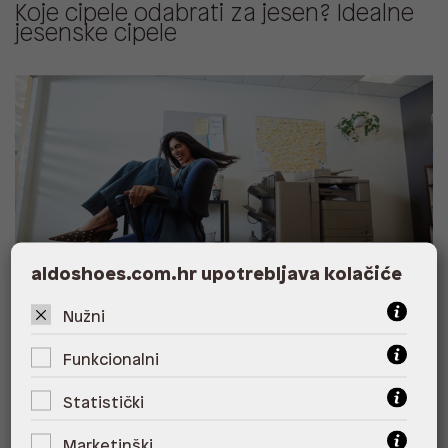
Koje cipele odabrati za jesen? Idealne
jesenske cipele
aldoshoes.com.hr upotrebljava kolačiće
Nužni
Najbolje cipele za poslovne
Funkcionalni
kombinacije
Statistički
Marketinški