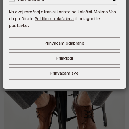
Na ovoj mrežnoj stranici koriste se kolačići. Molimo Vas
da pročitate
Politiku o kolačićima
ili prilagodite
postavke.
Prihvaćam odabrane
Prilagodi
Trendi štikle za elegantan izgled:
Prihvaćam sve
Odabir pravog stila