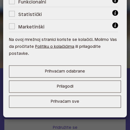
Funkcionalni
ALDO, City Center One Split 21000
Split
Statistički
ALDO, Tower Centar 51000 Rijeka
Marketinški
ALDO, Supernova Zadar Zadar
Na ovoj mrežnoj stranici koriste se kolačići. Molimo Vas
da pročitate
Politiku o kolačićima
ili prilagodite
postavke.
Prihvaćam odabrane
ALDO A-list
Prilagodi
Učlani se u ALDO A-list program vjernosti
i ostvari 5% popusta
Prihvaćam sve
na novu kolekciju!
Provjerite naše pogodnosti
Pridružite se