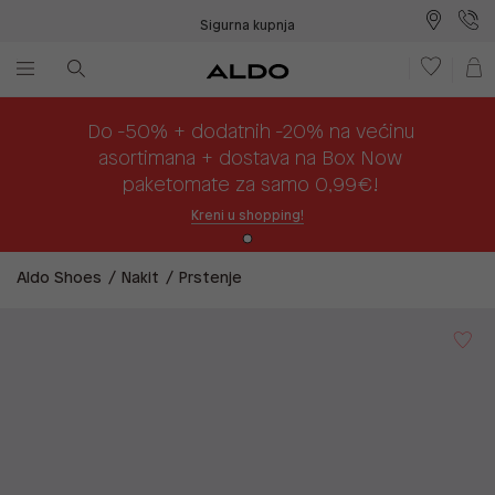
Sigurna kupnja
Besplatna dostava na prodajna mjesta
Plaćanje na rate
Do -50% + dodatnih -20% na većinu
asortimana + dostava na Box Now
paketomate za samo 0,99€!
Kreni u shopping!
Aldo Shoes
Nakit
Prstenje