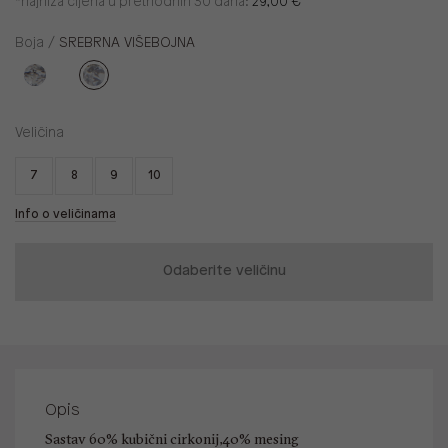
*najniža cijena u prethodnih 30 dana:
29,00 €
Boja /
SREBRNA VIŠEBOJNA
Veličina
7
8
9
10
Info o veličinama
Odaberite veličinu
Opis
Sastav 60% kubični cirkonij,40% mesing