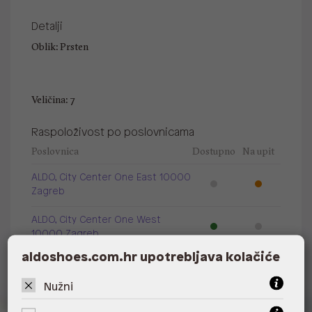
Detalji
Oblik: Prsten
Veličina: 7
Raspoloživost po poslovnicama
Poslovnica
Dostupno
Na upit
ALDO, City Center One East 10000
Zagreb
ALDO, City Center One West
10000 Zagreb
aldoshoes.com.hr upotrebljava kolačiće
ALDO, Arena Centar 10020 Zagreb
Nužni
ALDO, Mall of Split Split