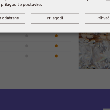
i prilagodite postavke.
m odabrane
Prilagodi
Prihva