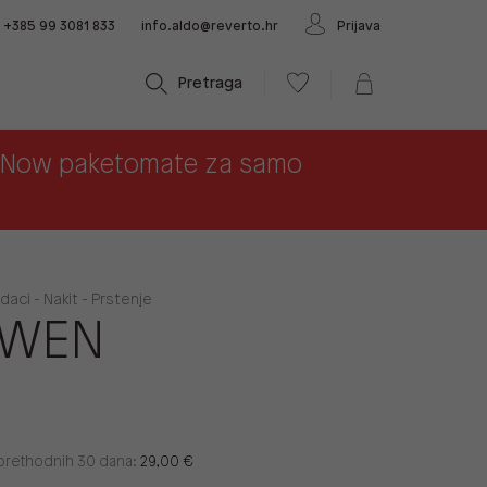
+385 99 3081 833
info.aldo@reverto.hr
Prijava
Pretraga
x Now paketomate za samo
aci - Nakit - Prstenje
AWEN
u prethodnih 30 dana:
29,00 €