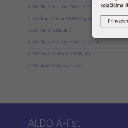
kolačićima
il
ALDO, City Center One West 10000 Zagreb
ALDO, Arena Centar 10020 Zagreb
Prihvaća
ALDO, Mall of Split Split
ALDO, City Center One Split 21000 Split
ALDO, Tower Centar 51000 Rijeka
ALDO, Supernova Zadar Zadar
ALDO A-list