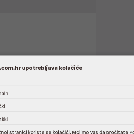
.com.hr upotrebljava kolačiće
alni
čki
Dostupno
Na upit
nški
noj stranici koriste se kolačići. Molimo Vas da pročitate
Po