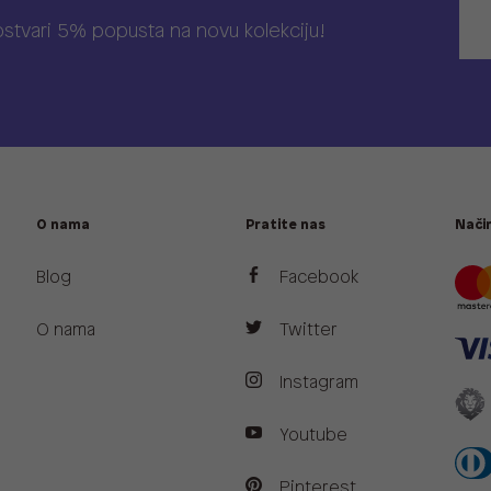
 ostvari 5% popusta na novu kolekciju!
O nama
Pratite nas
Način
Blog
Facebook
O nama
Twitter
Instagram
Youtube
Pinterest