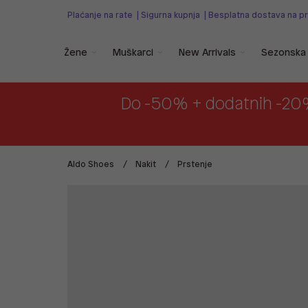
Plaćanje na rate
|
Sigurna kupnja
|
Besplatna dostava na p
Žene
Muškarci
New Arrivals
Sezonska 
Do -50% + dodatnih -20
Aldo Shoes
Nakit
Prstenje