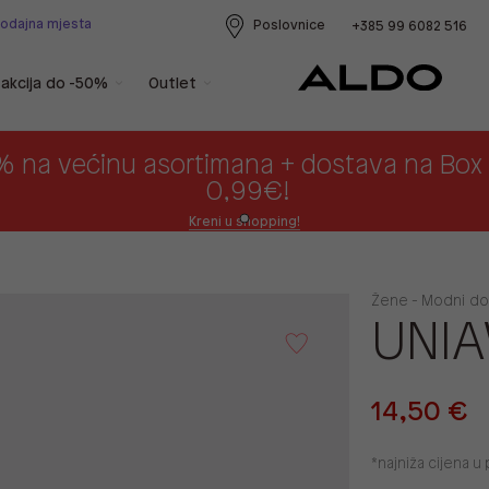
rodajna mjesta
Poslovnice
+385 99 6082 516
akcija do -50%
Outlet
% na većinu asortimana + dostava na Bo
0,99€!
Kreni u shopping!
Žene - Modni dod
UNI
14,50 €
*najniža cijena 