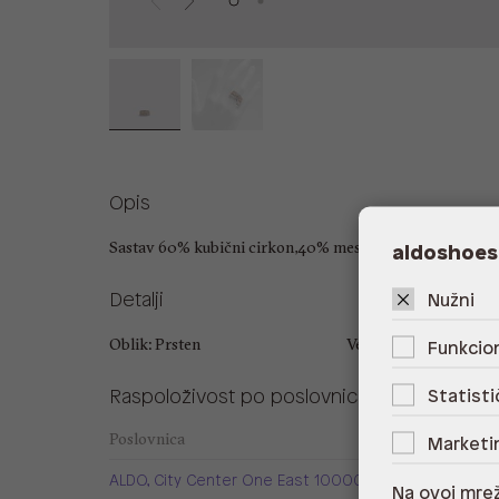
Opis
Sastav 60% kubični cirkon,40% mesing
aldoshoes
Detalji
Nužni
Oblik: Prsten
Veličina: 9
Funkcion
Raspoloživost po poslovnicama
Statisti
Poslovnica
Marketi
ALDO, City Center One East 10000 Zagreb
Na ovoj mrež