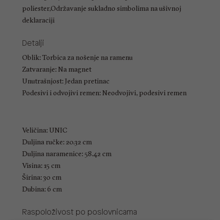
poliester,Održavanje sukladno simbolima na ušivnoj
deklaraciji
Detalji
Oblik: Torbica za nošenje na ramenu
Zatvaranje: Na magnet
Unutrašnjost: Jedan pretinac
Podesivi i odvojivi remen: Neodvojivi, podesivi remen
Veličina: UNIC
Duljina ručke: 20.32 cm
Duljina naramenice: 58.42 cm
Visina: 15 cm
Širina: 30 cm
Dubina: 6 cm
Raspoloživost po poslovnicama