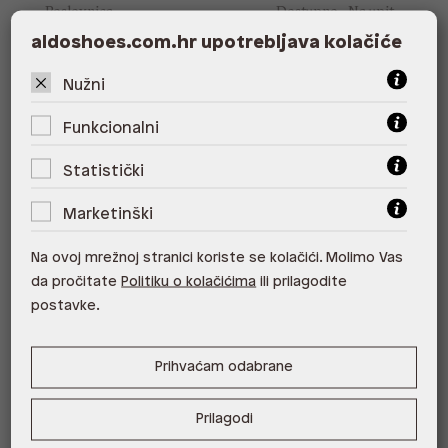
Poslovnica
Dostupno
Na upit
aldoshoes.com.hr upotrebljava kolačiće
ALDO, City Center One East 10000
Zagreb
Nužni
ALDO, City Center One West
Funkcionalni
10000 Zagreb
Statistički
ALDO, Arena Centar 10020 Zagreb
Marketinški
ALDO, Mall of Split Split
ALDO, City Center One Split 21000
Na ovoj mrežnoj stranici koriste se kolačići. Molimo Vas
Split
da pročitate
Politiku o kolačićima
ili prilagodite
postavke.
ALDO, Tower Centar 51000 Rijeka
ALDO, Supernova Zadar Zadar
Prihvaćam odabrane
Prilagodi