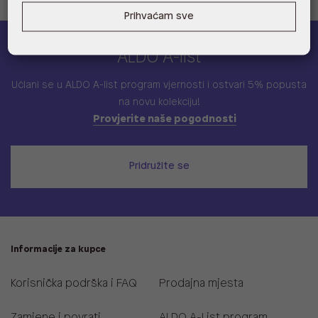
Prihvaćam sve
ALDO A-list
Učlani se u ALDO A-list program vjernosti
i ostvari 5% popusta
na novu kolekciju!
Provjerite naše pogodnosti
Pridružite se
Informacije za kupce
Korisnička podrška i FAQ
Prodajna mjesta
Zamjene i povrati
ALDO A-List program