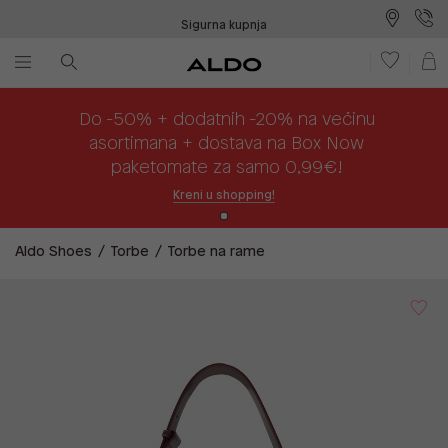
Sigurna kupnja
Besplatna dostava na prodajna mjesta
Plaćanje na rate
Do -50% + dodatnih -20% na većinu
asortimana + dostava na Box Now
paketomate za samo 0,99€!
Kreni u shopping!
Aldo Shoes
Torbe
Torbe na rame