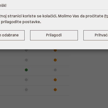
nški
noj stranici koriste se kolačići. Molimo Vas da pročitate
Po
Dostupno
Na upit
i prilagodite postavke.
m odabrane
Prilagodi
Prihva