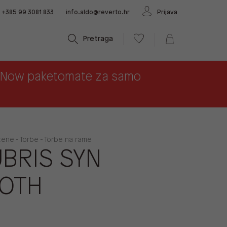
+385 99 3081 833
info.aldo@reverto.hr
Prijava
Pretraga
x Now paketomate za samo
žene - Torbe - Torbe na rame
BRIS SYN
OTH