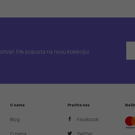
 ostvari 5% popusta na novu kolekciju!
O nama
Pratite nas
Način
Blog
Facebook
O nama
Twitter