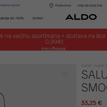
rodajna mjesta
Poslovnice
+385 99 6082 516
akcija do -50%
Outlet
% na većinu asortimana + dostava na Bo
0,99€!
Kreni u shopping!
Outlet - Outlet 
SALU
SMO
33,25 €