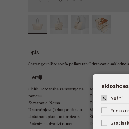
Opis
Sastav gornjište 100% poliuretan,Održavanje sukladno s
Detalji
aldoshoes
Oblik: Tote torba za nošenje na
Veličina: UNIC
ramenu
Duljina ručke: 22.86 
Nužni
Zatvaranje: Nema
Duljina naramenice: 5
Unutrašnjost: Jedan pretinac s
Visina: 30 cm
Funkcion
dodatnom pismom torbicom
Širina: 53 cm
Statisti
Podesivi i odvojivi remen:
Dubina: 19 cm