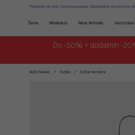
Plaćanje na rate
|
Sigurna kupnja
|
Besplatna dostava na p
Žene
Muškarci
New Arrivals
Sezonska 
Do -50% + dodatnih -20
Aldo Shoes
Torbe
Torbe na rame