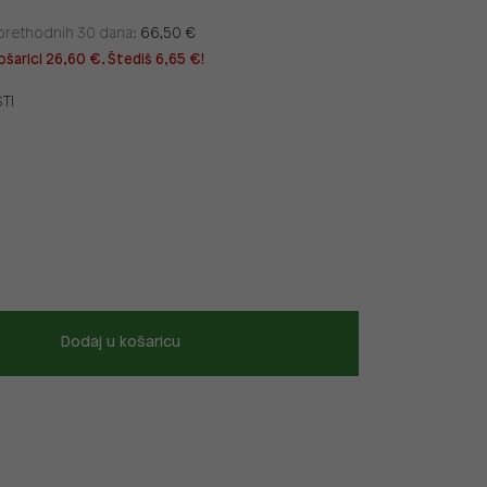
u prethodnih 30 dana:
66,50 €
ošarici 26,60 €. Štediš 6,65 €!
TI
Dodaj u košaricu