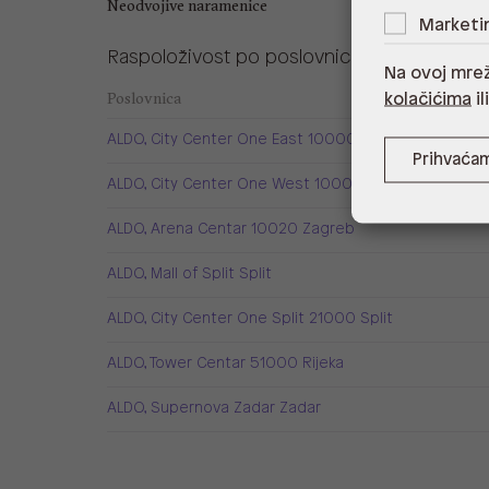
Neodvojive naramenice
Marketi
Raspoloživost po poslovnicama
Na ovoj mrež
Poslovnica
kolačićima
il
ALDO, City Center One East 10000 Zagreb
Prihvaća
ALDO, City Center One West 10000 Zagreb
ALDO, Arena Centar 10020 Zagreb
ALDO, Mall of Split Split
ALDO, City Center One Split 21000 Split
ALDO, Tower Centar 51000 Rijeka
ALDO, Supernova Zadar Zadar