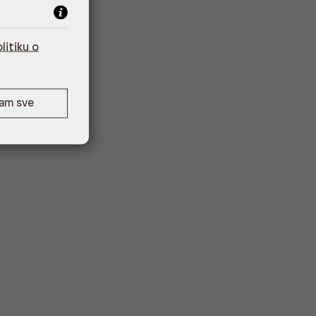
litiku o
ćam sve