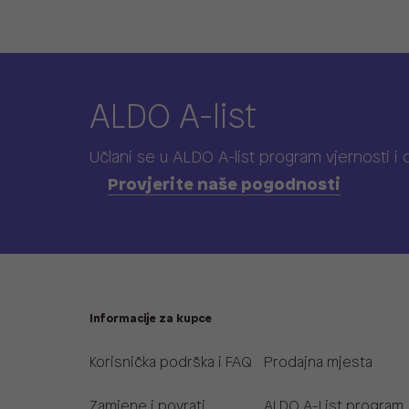
ALDO A-list
Učlani se u ALDO A-list program vjernosti
i
Provjerite naše pogodnosti
Informacije za kupce
Korisnička podrška i FAQ
Prodajna mjesta
Zamjene i povrati
ALDO A-List program