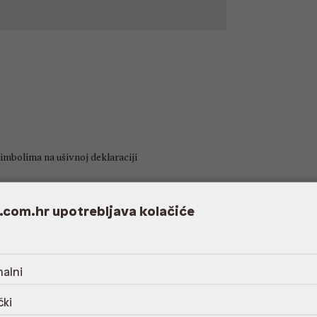
imbolima na ušivnoj deklaraciji
.com.hr upotrebljava kolačiće
cm
8.42 cm
alni
čki