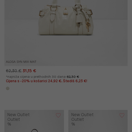
ALOSA SYN MIX MAT
62,30 €
31,15 €
*najniža cijena u prethodnih 30 dana
62,30 €
Cijena s -20% u košarici 24,92 €. Štediš 6,23 €!
New Outlet
New Outlet
Outlet
Outlet
%
%