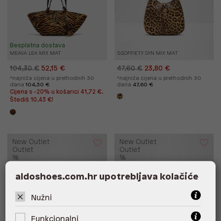
Besplatna dostava
MEAVA LEA MIX MAT
SSOFFIETY SYN MIX MAT
104,30 €
52,15 €
47,60 €
23,80 €
*najniža cijena u prethodnih 30
*najniža cijena u prethodnih 30
dana
104,30 €
dana
47,60 €
Cijena s -20% u košarici 41,72 €.
Štediš 10,43 €!
New Outlet
New Outlet
Outlet
Outlet
%
%
aldoshoes.com.hr upotrebljava kolačiće
Nužni
Funkcionalni