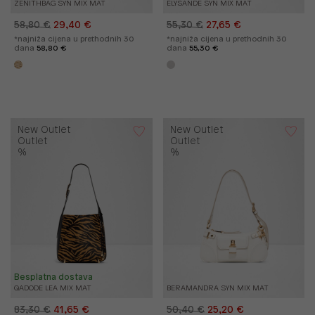
ZENITHBAG SYN MIX MAT
ELYSANDE SYN MIX MAT
58,80 €
29,40 €
55,30 €
27,65 €
*najniža cijena u prethodnih 30
*najniža cijena u prethodnih 30
dana
58,80 €
dana
55,30 €
New Outlet
New Outlet
Outlet
Outlet
%
%
Besplatna dostava
QADODE LEA MIX MAT
BERAMANDRA SYN MIX MAT
83,30 €
41,65 €
50,40 €
25,20 €