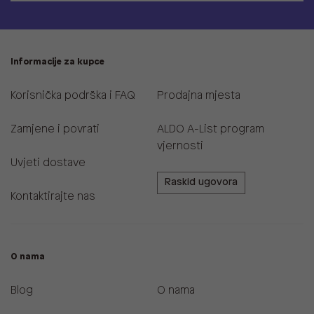
Informacije za kupce
Korisnička podrška i FAQ
Prodajna mjesta
Zamjene i povrati
ALDO A-List program
vjernosti
Uvjeti dostave
Raskid ugovora
Kontaktirajte nas
O nama
Blog
O nama