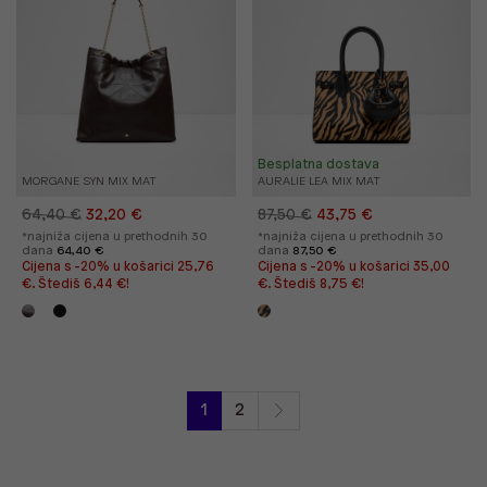
Besplatna dostava
MORGANE SYN MIX MAT
AURALIE LEA MIX MAT
64,40 €
32,20 €
87,50 €
43,75 €
*najniža cijena u prethodnih 30
*najniža cijena u prethodnih 30
dana
64,40 €
dana
87,50 €
Cijena s -20% u košarici 25,76
Cijena s -20% u košarici 35,00
€. Štediš 6,44 €!
€. Štediš 8,75 €!
1
2