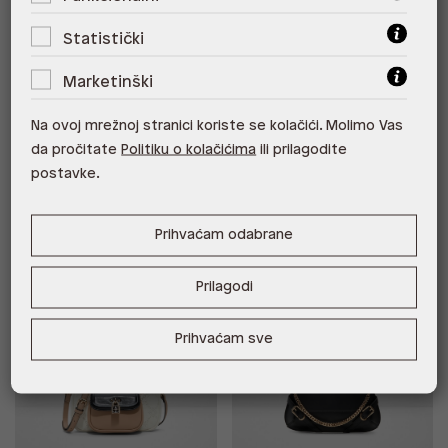
Statistički
MTL72TOTE SYN MIX MAT
MTL72PURSE SYN MIX MAT
Marketinški
62,30 €
31,15 €
51,10 €
25,55 €
*najniža cijena u prethodnih 30
*najniža cijena u prethodnih 30
Na ovoj mrežnoj stranici koriste se kolačići. Molimo Vas
dana
62,30 €
dana
51,10 €
Cijena s -20% u košarici 24,92 €.
da pročitate
Politiku o kolačićima
ili prilagodite
Štediš 6,23 €!
postavke.
Prihvaćam odabrane
New Outlet
Outlet
Outlet
%
%
Prilagodi
Prihvaćam sve