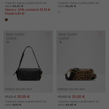
*najniža cijena u prethodnih 30
*najniža cijena u prethodnih 30
dana
83,30 €
dana
50,40 €
Cijena s -20% u košarici 33,32 €.
Štediš 8,33 €!
New Outlet
New Outlet
Outlet
Outlet
%
%
GANEVA SYN MIX MAT
GWENDY SYN MIX MAT
51,10 €
25,55 €
40,60 €
20,30 €
*najniža cijena u prethodnih 30
*najniža cijena u prethodnih 30
dana
51,10 €
dana
40,60 €