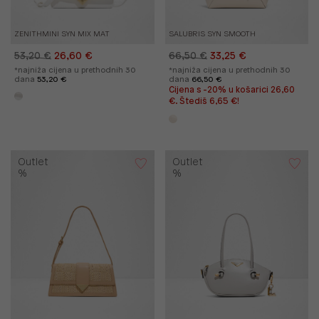
ZENITHMINI SYN MIX MAT
SALUBRIS SYN SMOOTH
53,20 €
26,60 €
66,50 €
33,25 €
*najniža cijena u prethodnih 30
*najniža cijena u prethodnih 30
dana
53,20 €
dana
66,50 €
Cijena s -20% u košarici 26,60
€. Štediš 6,65 €!
Outlet
Outlet
%
%