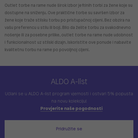
Outlet torbe na rame nude širok izbor jeftinih torbi za žene koje su
dostupne na sniženju. Ove praktične torbe su savršen izbor za
žene koje traže stilsku torbu po pristupačnoj cijeni. Bez obzira na
vašu preferencu u stilu ili boji. Bilo da želite torbu za svakodnevno
nošenje ili za posebne prilike, outlet torbe na rame nude udobnost
i funkcionalnost uz stilski dizajn. Iskoristite ove ponude i nabavite
kvalitetnu torbu na rame po povoljnoj cijeni.
ALDO A-list
Učlani se u ALDO A-list program vjernosti
i ostvari 5% popusta
na novu kolekciju!
Provjerite naše pogodnosti
Pridružite se