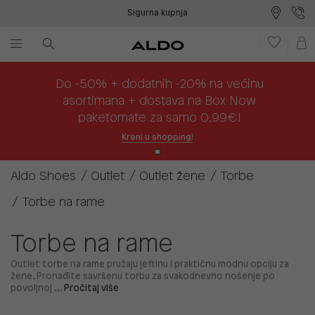
Sigurna kupnja
Besplatna dostava na prodajna mjesta
Plaćanje na rate
Do -50% + dodatnih -20% na većinu
asortimana + dostava na Box Now
paketomate za samo 0,99€!
Kreni u shopping!
Aldo Shoes
Outlet
Outlet žene
Torbe
Torbe na rame
Torbe na rame
Outlet torbe na rame pružaju jeftinu i praktičnu modnu opciju za
žene. Pronađite savršenu torbu za svakodnevno nošenje po
povoljnoj ...
Pročitaj više