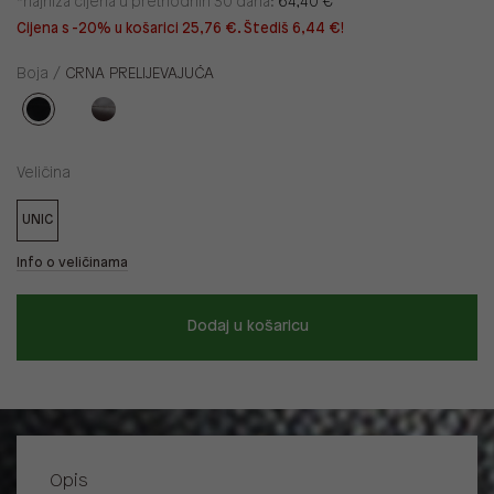
*najniža cijena u prethodnih 30 dana:
64,40 €
Cijena s -20% u košarici 25,76 €. Štediš 6,44 €!
Boja /
CRNA PRELIJEVAJUĆA
Veličina
UNIC
Info o veličinama
Dodaj u košaricu
Opis