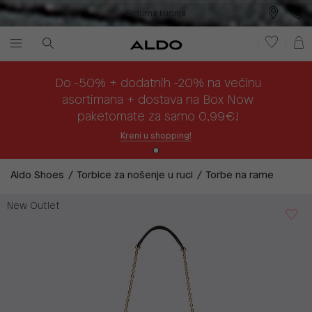
Sigurna kupnja
Besplatna dostava na prodajna mjesta
Plaćanje na rate
Do -50% + dodatnih -20% na većinu
asortimana + dostava na Box Now
paketomate za samo 0,99€!
Kreni u shopping!
Aldo Shoes
Torbice za nošenje u ruci
Torbe na rame
New Outlet