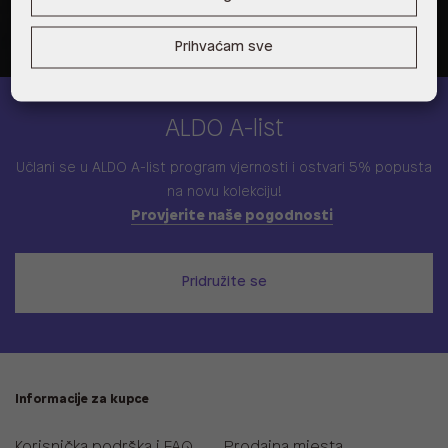
Prihvaćam sve
ALDO A-list
Učlani se u ALDO A-list program vjernosti
i ostvari 5% popusta
na novu kolekciju!
Provjerite naše pogodnosti
Pridružite se
Informacije za kupce
Korisnička podrška i FAQ
Prodajna mjesta