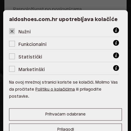
Raspoloživost po poslovnicama
Poslovnica
Dostupno
Na upit
aldoshoes.com.hr upotrebljava kolačiće
ALDO, City Center One East 10000
Nužni
Zagreb
Funkcionalni
ALDO, City Center One West
10000 Zagreb
Statistički
ALDO, Arena Centar 10020 Zagreb
Marketinški
ALDO, Mall of Split Split
Na ovoj mrežnoj stranici koriste se kolačići. Molimo Vas
ALDO, City Center One Split 21000
da pročitate
Politiku o kolačićima
ili prilagodite
Split
postavke.
ALDO, Tower Centar 51000 Rijeka
Prihvaćam odabrane
ALDO, Supernova Zadar Zadar
Prilagodi