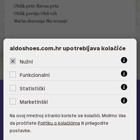
Oblik pete: Ravna peta
Oblik prstiju: Obli vrh
Način obuvanja: Na vezanje
Visina pete: Nema
aldoshoes.com.hr upotrebljava kolačiće
Nužni
Funkcionalni
Statistički
ALDO A-list
Marketinški
Učlani se u ALDO A-list program vjernosti
i ostvari 5% popusta
Na ovoj mrežnoj stranici koriste se kolačići. Molimo Vas
na novu kolekciju!
da pročitate
Politiku o kolačićima
ili prilagodite
Provjerite naše pogodnosti
postavke.