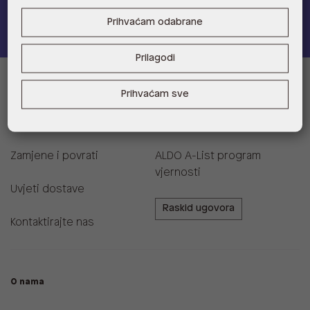
Pridružite se
Prihvaćam odabrane
Prilagodi
Informacije za kupce
Prihvaćam sve
Korisnička podrška i FAQ
Prodajna mjesta
Zamjene i povrati
ALDO A-List program
vjernosti
Uvjeti dostave
Raskid ugovora
Kontaktirajte nas
O nama