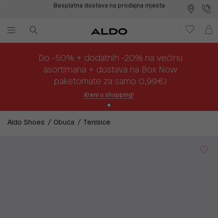
Plaćanje na rate
Do -50% + dodatnih -20% na većinu
asortimana + dostava na Box Now
paketomate za samo 0,99€!
Kreni u shopping!
Aldo Shoes
Obuća
Tenisice