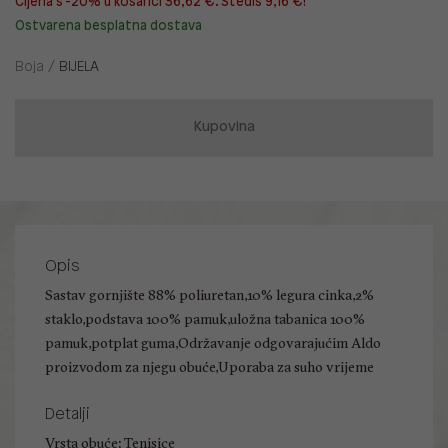
Cijena s -20% u košarici 36,62 €. Štediš 9,16 €!
Ostvarena besplatna dostava
Boja /
BIJELA
Kupovina
Opis
Sastav gornjište 88% poliuretan,10% legura cinka,2%
staklo,podstava 100% pamuk,uložna tabanica 100%
pamuk,potplat guma,Održavanje odgovarajućim Aldo
proizvodom za njegu obuće,Uporaba za suho vrijeme
Detalji
Vrsta obuće: Tenisice