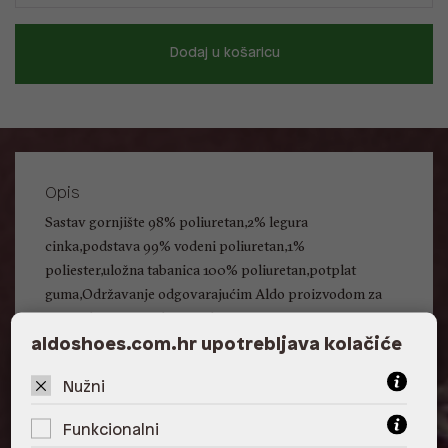
Dodaj u košaricu
Opis
Sastav gornjište 98% poliuretan,2% legura
cinka,podstava 99% vodeni poliuretan,1%
poliester,uložna tabanica 100% poliuretan,potplat
guma,Održavanje odgovarajućim Aldo proizvodom za
njegu obuće,Uporaba za suho vrijeme
aldoshoes.com.hr upotrebljava kolačiće
Detalji
Nužni
Oblik prstiju: Vrh u špic
Vrsta obuće: Cipele na srednje visoku petu
Funkcionalni
Oblik pete: Tanka peta