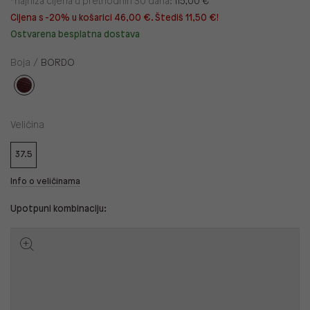
*najniža cijena u prethodnih 30 dana:
115,00 €
Cijena s -20% u košarici 46,00 €. Štediš 11,50 €!
Ostvarena besplatna dostava
Boja /
BORDO
Veličina
37.5
Info o veličinama
Upotpuni kombinaciju: