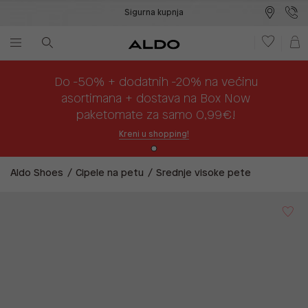
Sigurna kupnja
Besplatna dostava na prodajna mjesta
Plaćanje na rate
Do -50% + dodatnih -20% na većinu
asortimana + dostava na Box Now
paketomate za samo 0,99€!
Kreni u shopping!
Aldo Shoes
Cipele na petu
Srednje visoke pete