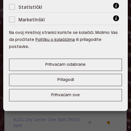
Način obuvanja: Na kopčanje
Statistički
Marketinški
Visina pete: 7.62 cm
Na ovoj mrežnoj stranici koriste se kolačići. Molimo Vas
da pročitate
Politiku o kolačićima
ili prilagodite
Raspoloživost po poslovnicama
postavke.
Poslovnica
Dostupno
Na upit
ALDO, City Center One East 10000
Prihvaćam odabrane
Zagreb
ALDO, City Center One West
Prilagodi
10000 Zagreb
Prihvaćam sve
ALDO, Arena Centar 10020 Zagreb
ALDO, Mall of Split Split
ALDO, City Center One Split 21000
Split