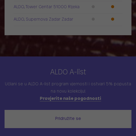
ALDO, Tower Centar 51000 Rijeka
ALDO, Supernova Zadar Zadar
ALDO A-list
Učlani se u ALDO A-list program vjernosti
i ostvari 5% popusta
na novu kolekciju!
Provjerite naše pogodnosti
Pridružite se