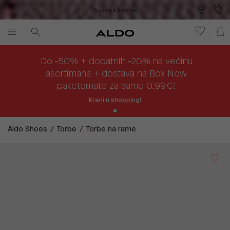
Sigurna kupnja
Besplatna dostava na prodajna mjesta
Plaćanje na rate
Do -50% + dodatnih -20% na većinu
asortimana + dostava na Box Now
paketomate za samo 0,99€!
Kreni u shopping!
Aldo Shoes
Torbe
Torbe na rame