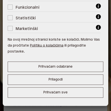
Funkcionalni
Veličina: UNIC
Statistički
Duljina ručke: 30.48 cm
Marketinški
Duljina naramenice: 58.42 cm
Visina: 19 cm
Na ovoj mrežnoj stranici koriste se kolačići. Molimo Vas
Širina: 17 cm
da pročitate
Politiku o kolačićima
ili prilagodite
Dubina: 11 cm
postavke.
Raspoloživost po poslovnicama
Poslovnica
Dostupno
Na upit
Prihvaćam odabrane
ALDO, City Center One East 10000
Prilagodi
Zagreb
ALDO, City Center One West
Prihvaćam sve
10000 Zagreb
ALDO, Arena Centar 10020 Zagreb