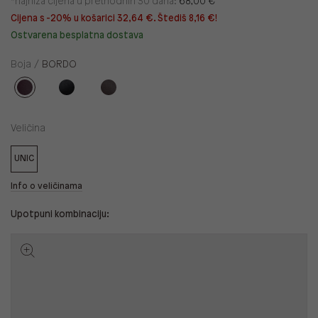
*najniža cijena u prethodnih 30 dana:
68,00 €
Cijena s -20% u košarici 32,64 €. Štediš 8,16 €!
Ostvarena besplatna dostava
Boja /
BORDO
Veličina
UNIC
Info o veličinama
Upotpuni kombinaciju: