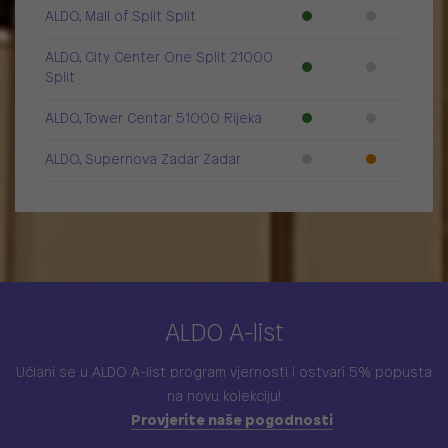
ALDO, Mall of Split Split
ALDO, City Center One Split 21000
Split
ALDO, Tower Centar 51000 Rijeka
ALDO, Supernova Zadar Zadar
ALDO A-list
Učlani se u ALDO A-list program vjernosti
i ostvari 5% popusta
na novu kolekciju!
Provjerite naše pogodnosti