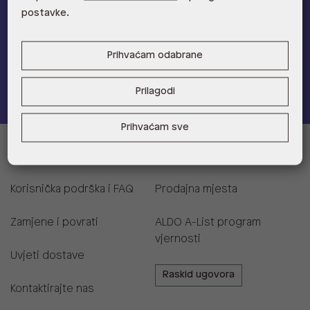
postavke.
na novu kolekciju!
Provjerite naše pogodnosti
Prihvaćam odabrane
Pridružite se
Prilagodi
Prihvaćam sve
Informacije za kupce
Korisnička podrška i FAQ
Prodajna mjesta
Zamjene i povrati
ALDO A-List program
vjernosti
Uvjeti dostave
Raskid ugovora
Kontaktirajte nas