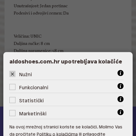
Unutrašnjost: Jedan pretinac
Podesivi i odvojivi remen: Da
Veličina: UNIC
Duljina ručke: 8 cm
Duljina naramenice: 58 cm
Visina: 28 cm
aldoshoes.com.hr upotrebljava kolačiće
Širina: 25 cm
Dubina: 15 cm
Nužni
Funkcionalni
Statistički
Marketinški
ALDO A-list
Na ovoj mrežnoj stranici koriste se kolačići. Molimo Vas
da pročitate
Politiku o kolačićima
ili prilagodite
Učlani se u ALDO A-list program vjernosti
i ostvari 5% popusta