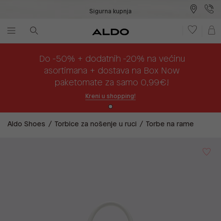
Sigurna kupnja
Besplatna dostava na prodajna mjesta
Plaćanje na rate
Do -50% + dodatnih -20% na većinu
asortimana + dostava na Box Now
paketomate za samo 0,99€!
Kreni u shopping!
Aldo Shoes
Torbice za nošenje u ruci
Torbe na rame