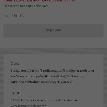
Cijena s -20% u košarici 47,60 €. Štediš 11,90 €!
Ostvarena besplatna dostava
Boja /
BIJELA
Kupovina
Opis
Sastav gornjište 90% poliuretan,10% poliester,podstava
100% reciklirani polietilen tereftalat,Održavanje
sukladno simbolima na ušivnoj deklaraciji
Detalji
Oblik: Torbica za nošenje u ruci ili na ramenu
Zatvaranje: Na zatvarač