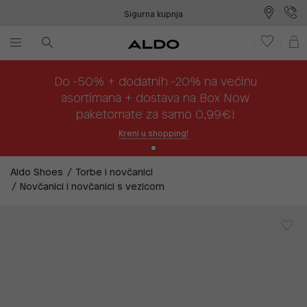
Sigurna kupnja
Besplatna dostava na prodajna mjesta
Plaćanje na rate
Do -50% + dodatnih -20% na većinu
asortimana + dostava na Box Now
paketomate za samo 0,99€!
Kreni u shopping!
Aldo Shoes
Torbe i novčanici
Novčanici i novčanici s vezicom