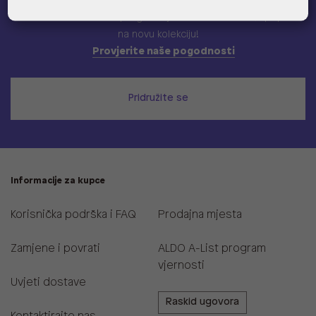
Učlani se u ALDO A-list program vjernosti
i ostvari 5% popusta
na novu kolekciju!
Provjerite naše pogodnosti
Pridružite se
Informacije za kupce
Korisnička podrška i FAQ
Prodajna mjesta
Zamjene i povrati
ALDO A-List program
vjernosti
Uvjeti dostave
Raskid ugovora