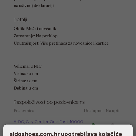
na ušivnoj deklaraciji
Detalji
Oblik: Muški novčanik
Zatvaranje: Na preklop
Unutrašnjost: Više pretinaca za novčanice i kartice
Veličina: UNIC
Visina: 10 cm
Širina: 12 cm
Dubina: 2 cm
Raspoloživost po poslovnicama
Poslovnica
Dostupno
Na upit
ALDO, City Center One East 10000
Zagreb
aldoshoes.com.hr upotrebljava kolačiće