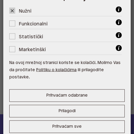
ALDO, City Center One West
10000 Zagreb
Nužni
ALDO, Arena Centar 10020 Zagreb
Funkcionalni
ALDO, Mall of Split Split
Statistički
ALDO, City Center One Split 21000
Marketinški
Split
Na ovoj mrežnoj stranici koriste se kolačići. Molimo Vas
ALDO, Tower Centar 51000 Rijeka
da pročitate
Politiku o kolačićima
ili prilagodite
postavke.
ALDO, Supernova Zadar Zadar
Prihvaćam odabrane
Prilagodi
Prihvaćam sve
ALDO A-list