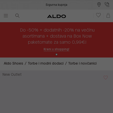
Sigurna kupnja
Besplatna dostava na prodajna mjesta
Plaćanje na rate
Do -50% + dodatnih -20% na većinu
asortimana + dostava na Box Now
paketomate za samo 0,99€!
Kreni u shopping!
Aldo Shoes
Torbe i modni dodaci
Torbe i novčanici
New Outlet