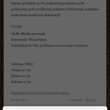
Sastav gornjište 100% poliuretan,podstava 50%
poliuretan,50% reciklirani poliester,Održavanje sukladno
simbolima na ušivnoj deklaraciji
Detalji
Oblik: Muški novčanik
Zatvaranje: Na preklop
Unutrašnjost: Više pretinaca za novčanice i kartice
Veličina: UNIC
Visina: 10 cm
Širina: 12 cm
Dubina: 2 cm
Raspoloživost po poslovnicama
Poslovnica
Dostupno
Na upit
ALDO, City Center One East 10000