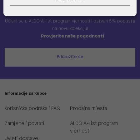
ALDO A-list
Učlani se u ALDO A-list program vjernosti
i ostvari 5% popusta
na novu kolekciju!
Provjerite naše pogodnosti
Pridružite se
Informacije za kupce
Korisnička podrška i FAQ
Prodajna mjesta
Zamjene i povrati
ALDO A-List program
vjernosti
Uvjeti dostave