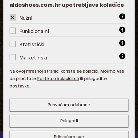
aldoshoes.com.hr upotrebljava kolačiće
Zagreb
Nužni
ALDO, City Center One West
10000 Zagreb
Funkcionalni
ALDO, Arena Centar 10020 Zagreb
Statistički
ALDO, Mall of Split Split
Marketinški
ALDO, City Center One Split 21000
Split
Na ovoj mrežnoj stranici koriste se kolačići. Molimo Vas
da pročitate
Politiku o kolačićima
ili prilagodite
ALDO, Tower Centar 51000 Rijeka
postavke.
ALDO, Supernova Zadar Zadar
Prihvaćam odabrane
Prilagodi
Prihvaćam sve