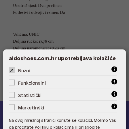
Unutrašnjost: Dva pretinca
Podesivi i odvojivi remen: Da
Veličina: UNIC
Duljina ručke: 17.78 cm
Duljina naramenice: 58.42 cm
Visina: 21 cm
aldoshoes.com.hr upotrebljava kolačiće
Širina: 25 cm
Dubina: 10 cm
Nužni
Funkcionalni
Statistički
Marketinški
ALDO A-list
Na ovoj mrežnoj stranici koriste se kolačići. Molimo Vas
da pročitate
Politiku o kolačićima
ili prilagodite
Učlani se u ALDO A-list program vjernosti
i ostvari 5% popusta