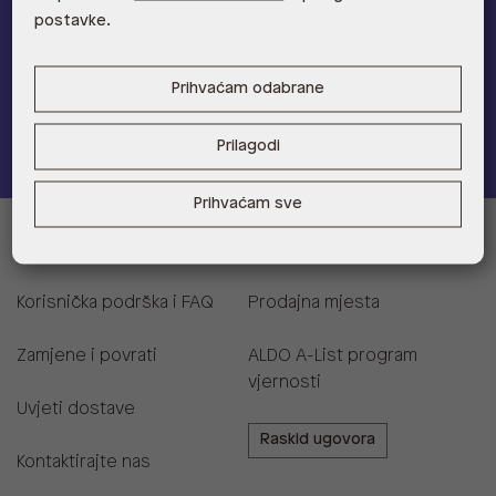
postavke.
na novu kolekciju!
Provjerite naše pogodnosti
Prihvaćam odabrane
Pridružite se
Prilagodi
Prihvaćam sve
Informacije za kupce
Korisnička podrška i FAQ
Prodajna mjesta
Zamjene i povrati
ALDO A-List program
vjernosti
Uvjeti dostave
Raskid ugovora
Kontaktirajte nas