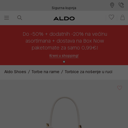
Sigurna kupnja
Besplatna dostava na prodajna mjesta
Plaćanje na rate
Do -50% + dodatnih -20% na većinu
asortimana + dostava na Box Now
paketomate za samo 0,99€!
Kreni u shopping!
Aldo Shoes
Torbe na rame
Torbice za nošenje u ruci