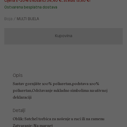
Cijena s -20% u košarici 54,40 €. Štediš 13,60 €!
Ostvarena besplatna dostava
Boja /
MULTI BIJELA
Kupovina
Opis
Sastav gornjište 100% poliuretan,podstava 100%
poliuretan,Održavanje sukladno simbolima na ušivnoj
deklaraciji
Detalji
Oblik: Satchel torbica za nošenje u ruci ili na ramenu
Zatvaranje: Na magnet