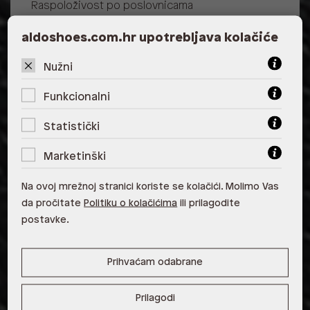
Raspoloživost po poslovnicama
Poslovnica
Dostupno
Na upit
aldoshoes.com.hr upotrebljava kolačiće
ALDO, City Center One East 10000
Zagreb
Nužni
ALDO, City Center One West
Funkcionalni
10000 Zagreb
Statistički
ALDO, Arena Centar 10020 Zagreb
Marketinški
ALDO, Mall of Split Split
Na ovoj mrežnoj stranici koriste se kolačići. Molimo Vas
ALDO, City Center One Split 21000
da pročitate
Politiku o kolačićima
ili prilagodite
Split
postavke.
ALDO, Tower Centar 51000 Rijeka
Prihvaćam odabrane
ALDO, Supernova Zadar Zadar
Prilagodi