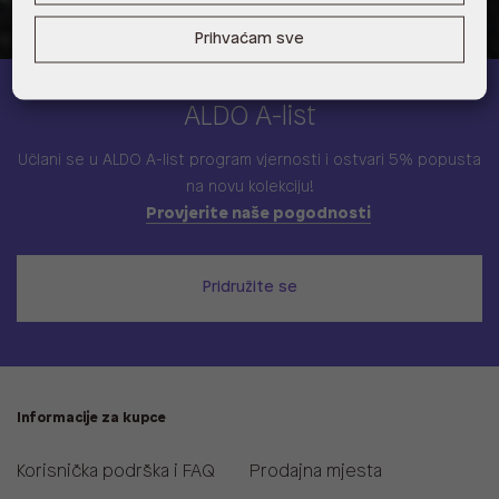
Prihvaćam sve
ALDO A-list
Učlani se u ALDO A-list program vjernosti
i ostvari 5% popusta
na novu kolekciju!
Provjerite naše pogodnosti
Pridružite se
Informacije za kupce
Korisnička podrška i FAQ
Prodajna mjesta