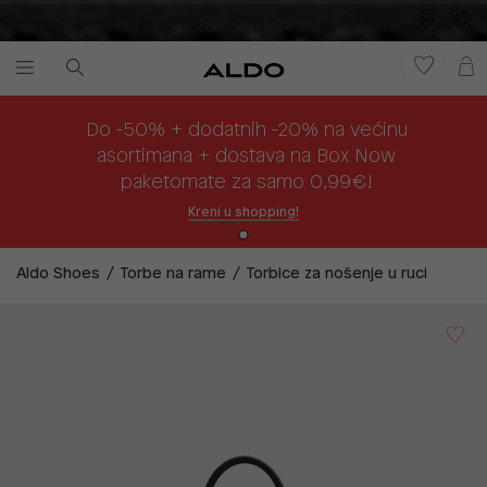
Sigurna kupnja
Besplatna dostava na prodajna mjesta
Plaćanje na rate
Do -50% + dodatnih -20% na većinu
asortimana + dostava na Box Now
paketomate za samo 0,99€!
Kreni u shopping!
Aldo Shoes
Torbe na rame
Torbice za nošenje u ruci