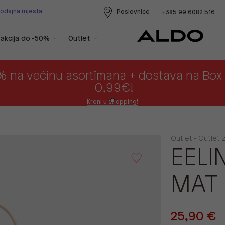
rodajna mjesta
Poslovnice
+385 99 6082 516
akcija do -50%
Outlet
% na većinu asortimana + dostava na Bo
0,99€!
Kreni u shopping!
Outlet - Outlet 
EELI
MAT
25,90 €