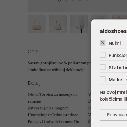
aldoshoes
Nužni
Opis
Funkcion
Sastav gornjište 100% poliuretan,podstava 100% reciklir
Statisti
simbolima na ušivnoj deklaraciji
Marketi
Detalji
Na ovoj mrež
Oblik: Torbica za nošenje na
Veličina: UNIC
kolačićima
il
ramenu
Duljina ručke: 17.78 c
Zatvaranje: Na magnet
Duljina naramenice: 5
Unutrašnjost: Jedan pretinac
Visina: 20 cm
Prihvaća
Podesivi i odvojivi remen: Da
Širina: 30 cm