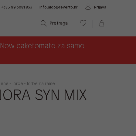
+385 99 3081 833
info.aldo@reverto.hr
Prijava
Pretraga
x Now paketomate za samo
žene - Torbe - Torbe na rame
NORA SYN MIX