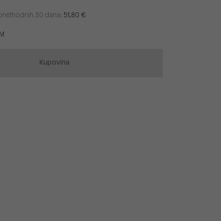
u prethodnih 30 dana:
51,80 €
EM
Kupovina