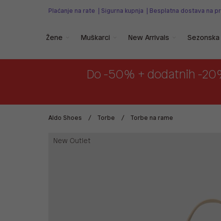
Plaćanje na rate
|
Sigurna kupnja
|
Besplatna dostava na p
Žene
Muškarci
New Arrivals
Sezonska 
Do -50% + dodatnih -20
Aldo Shoes
Torbe
Torbe na rame
New Outlet