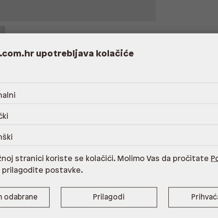
.com.hr upotrebljava kolačiće
alni
ani polietilen tereftalat,Održavanje sukladno
čki
nški
noj stranici koriste se kolačići. Molimo Vas da pročitate
Po
i prilagodite postavke.
m
8.42 cm
m odabrane
Prilagodi
Prihva