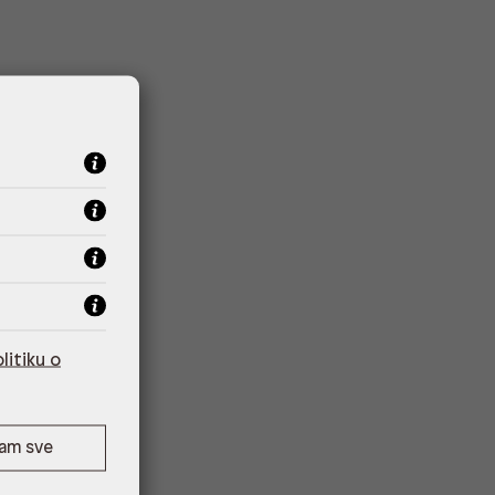
litiku o
ćam sve