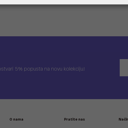
 ostvari 5% popusta na novu kolekciju!
O nama
Pratite nas
Način