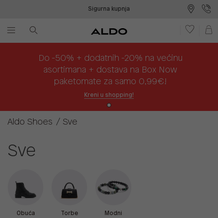
Sigurna kupnja
Besplatna dostava na prodajna mjesta
Plaćanje na rate
Do -50% + dodatnih -20% na većinu
asortimana + dostava na Box Now
paketomate za samo 0,99€!
Kreni u shopping!
Aldo Shoes
Sve
Sve
Obuća
Torbe
Modni