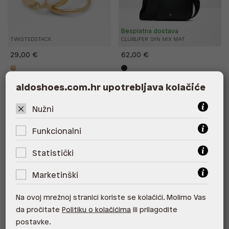
Besplatna dostava
TWISTEDSTACK
CLUBLIFER SYN MIX MAT
29,00 €
62,00 €
aldoshoes.com.hr upotrebljava kolačiće
Nužni
New Arrivals
New Arrivals
Funkcionalni
Statistički
Marketinški
Na ovoj mrežnoj stranici koriste se kolačići. Molimo Vas
da pročitate
Politiku o kolačićima
ili prilagodite
postavke.
Besplatna dostava