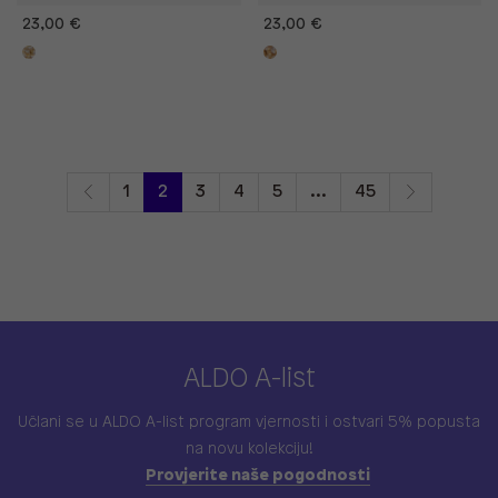
23,00 €
23,00 €
1
2
3
4
5
...
45
ALDO A-list
Učlani se u ALDO A-list program vjernosti
i ostvari 5% popusta
na novu kolekciju!
Provjerite naše pogodnosti