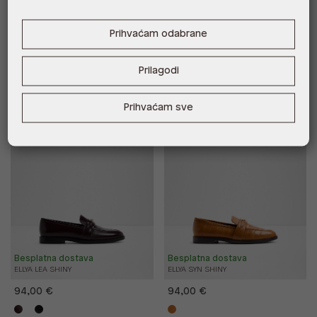
SYENNA SYN MIX MAT
RANALERAEN SYN PRINT
63,00 €
22,00 €
Prihvaćam odabrane
Prilagodi
Prihvaćam sve
New Arrivals
New Arrivals
Besplatna dostava
Besplatna dostava
ELLYA LEA SHINY
ELLYA SYN SHINY
94,00 €
94,00 €