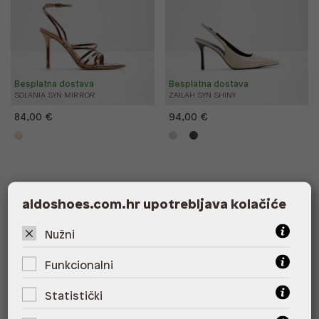
Besplatna dostava
Besplatna dostava
SOLANIA SYN MIRROR
ZAILAH SYN SHINY
84,00 €
94,00 €
aldoshoes.com.hr upotrebljava kolačiće
New Arrivals
New Arrivals
Nužni
Funkcionalni
Statistički