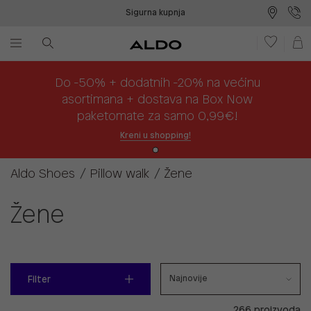
Sigurna kupnja
Besplatna dostava na prodajna mjesta
Plaćanje na rate
Do -50% + dodatnih -20% na većinu
asortimana + dostava na Box Now
paketomate za samo 0,99€!
Kreni u shopping!
Aldo Shoes
Pillow walk
Žene
Žene
Filter
266 proizvoda