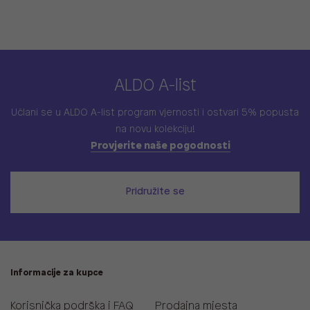
ALDO A-list
Učlani se u ALDO A-list program vjernosti
i ostvari 5% popusta
na novu kolekciju!
Provjerite naše pogodnosti
Pridružite se
Informacije za kupce
Korisnička podrška i FAQ
Prodajna mjesta