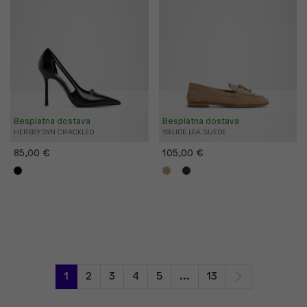
Besplatna dostava
Besplatna dostava
HERBEY SYN CRACKLED
YBILIDE LEA SUEDE
85,00 €
105,00 €
1
2
3
4
5
...
13