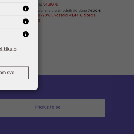
74,00 €
51,80 €
78,00 €
a
95,00 €
*najniža cijena u prethodnih 30 dana
74,00 €
tediš
Cijena s -20% u košarici 41,44 €. Štediš
10,36 €!
litiku o
ćam sve
Pridružite se