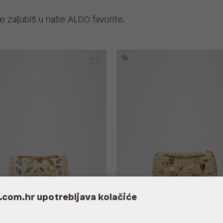
 zaljubiš u naše ALDO favorite.
%
.com.hr upotrebljava kolačiće
NA TEX MIX MAT
GOLDENSUN TEX MIX MAT