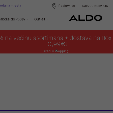
rodajna mjesta
Poslovnice
+385 99 6082 516
akcija do -50%
Outlet
% na većinu asortimana + dostava na Bo
0,99€!
Kreni u shopping!