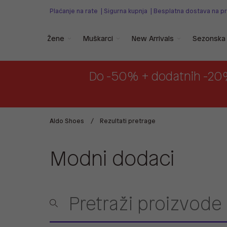
Plaćanje na rate
|
Sigurna kupnja
|
Besplatna dostava na p
Žene
Muškarci
New Arrivals
Sezonska 
Do -50% + dodatnih -20
Aldo Shoes
Rezultati pretrage
Modni dodaci