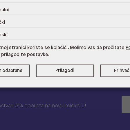
€
54,60 €
95,00 €
66,50 €
alni
 cijena u prethodnih 30 dana
78,00 €
*najniža cijena u prethodnih 30 dan
 -20% u košarici 43,68 €. Štediš
Cijena s -20% u košarici 53,20 €. Š
13,30 €!
čki
nški
noj stranici koriste se kolačići. Molimo Vas da pročitate
Po
i prilagodite postavke.
m odabrane
Prilagodi
Prihva
 ostvari 5% popusta na novu kolekciju!