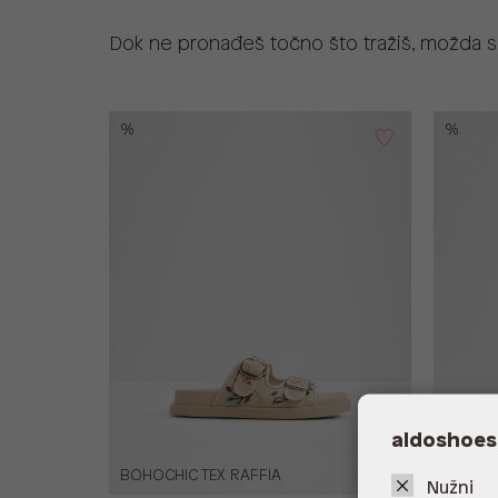
Dok ne pronađeš točno što tražiš, možda se
%
%
aldoshoes
BOHOCHIC TEX RAFFIA
THALIA
Nužni