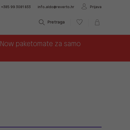
+385 99 3081 833
info.aldo@reverto.hr
Prijava
Pretraga
x Now paketomate za samo