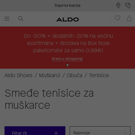
Sigurna kupnja
Besplatna dostava na prodajna mjesta
Plaćanje na rate
Do -50% + dodatnih -20% na većinu
asortimana + dostava na Box Now
paketomate za samo 0,99€!
Kreni u shopping!
Aldo Shoes
Muškarci
Obuća
Tenisice
Smeđe tenisice za
muškarce
Filter (1)