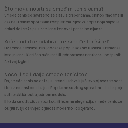
Što mogu nositi sa smeđim tenisicama?
Smeđe tenisice
savršeno se slažu s trapericama, chinos hlačama ili
čak neutralnim sportskim kompletima. Njihova topla boja najbolje
dolazi do izražaja uz zemljane tonove i pastelne nijanse.
Koje dodatke odabrati uz smeđe tenisice?
Uz
smeđe tenisice, biraj dodatke poput kožnih ruksaka ili remena u
istoj nijansi. Klasičan ručni sat ili jednostavna narukvica upotpunit
će tvoj izgled.
Nose li se i dalje smeđe tenisice?
Da,
smeđe tenisice ostaju u trendu zahvaljujući svojoj svestranosti
i bezvremenskom dizajnu. Popularne su zbog sposobnosti da spoje
stil i praktičnost u jednom modelu.
Bilo da se odlučiš za sportsku ili ležernu eleganciju,
smeđe tenisice
osiguravaju da uvijek izgledaš moderno i dotjerano.