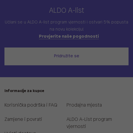
ALDO A-list
Učlani se u ALDO A-list program vjernosti
i ostvari 5% popusta
na novu kolekciju!
Provjerite naše pogodnosti
Pridružite se
Informacije za kupce
Korisnička podrška i FAQ
Prodajna mjesta
Zamjene i povrati
ALDO A-List program
vjernosti