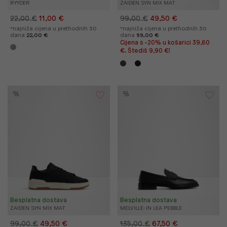
RYYDER
ZAIDEN SYN MIX MAT
22,00 €
11,00 €
99,00 €
49,50 €
*najniža cijena u prethodnih 30
*najniža cijena u prethodnih 30
dana
22,00 €
dana
99,00 €
Cijena s -20% u košarici 39,60
€. Štediš 9,90 €!
%
%
Besplatna dostava
Besplatna dostava
ZAIDEN SYN MIX MAT
MELVILLE-IN LEA PEBBLE
99,00 €
49,50 €
135,00 €
67,50 €