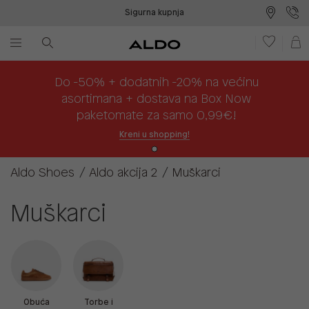
Sigurna kupnja
Besplatna dostava na prodajna mjesta
Plaćanje na rate
Do -50% + dodatnih -20% na većinu
asortimana + dostava na Box Now
paketomate za samo 0,99€!
Kreni u shopping!
Aldo Shoes
Aldo akcija 2
Muškarci
Muškarci
Obuća
Torbe i