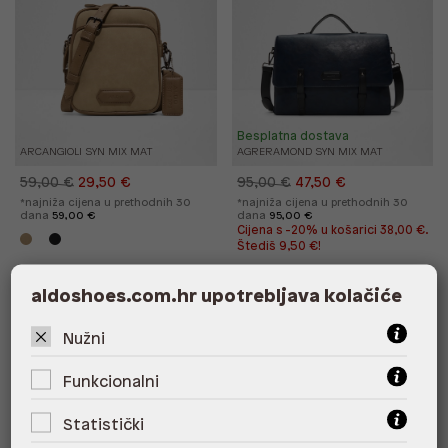
Besplatna dostava
ARCANGIOLI SYN MIX MAT
AGRERAMOND SYN MIX MAT
59,00 €
29,50 €
95,00 €
47,50 €
*najniža cijena u prethodnih 30
*najniža cijena u prethodnih 30
dana
59,00 €
dana
95,00 €
Cijena s -20% u košarici 38,00 €.
Štediš 9,50 €!
aldoshoes.com.hr upotrebljava kolačiće
%
%
Nužni
Funkcionalni
Statistički