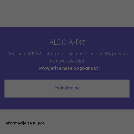
ALDO A-list
Učlani se u ALDO A-list program vjernosti
i ostvari 5% popusta
na novu kolekciju!
Provjerite naše pogodnosti
Pridružite se
Informacije za kupce