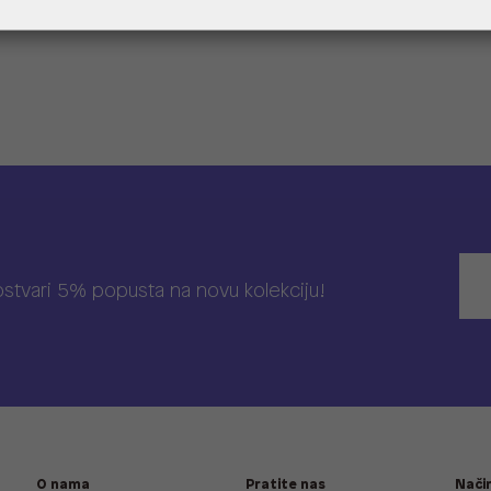
 ostvari 5% popusta na novu kolekciju!
O nama
Pratite nas
Način