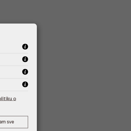
litiku o
ćam sve