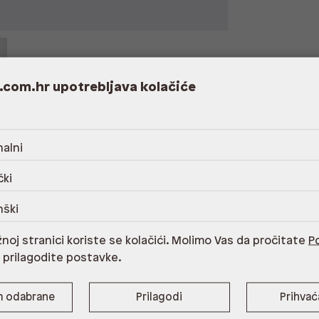
.com.hr upotrebljava kolačiće
alni
rani poliester,Održavanje sukladno simbolima
čki
nški
noj stranici koriste se kolačići. Molimo Vas da pročitate
Po
cm
i prilagodite postavke.
0.48 cm
m odabrane
Prilagodi
Prihva