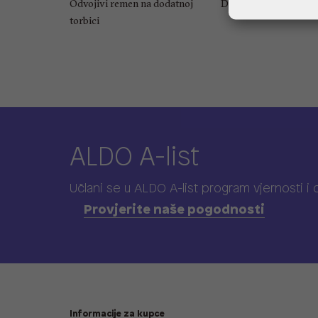
Odvojivi remen na dodatnoj
Dubina: 7 cm
torbici
ALDO A-list
Učlani se u ALDO A-list program vjernosti
i
Provjerite naše pogodnosti
Informacije za kupce