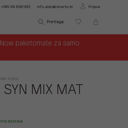
+385 99 3081 833
info.aldo@reverto.hr
Prijava
Pretraga
x Now paketomate za samo
elike torbe
A SYN MIX MAT
atna dostava