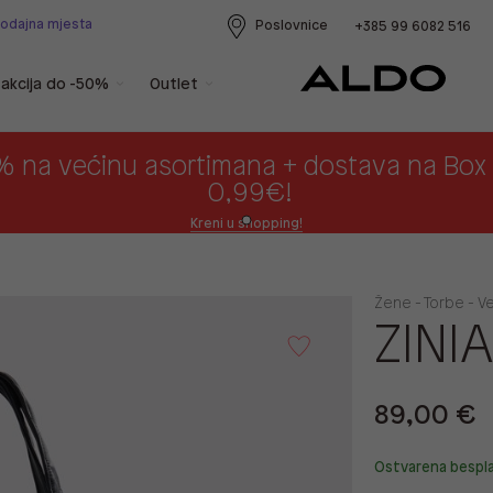
rodajna mjesta
Poslovnice
+385 99 6082 516
akcija do -50%
Outlet
% na većinu asortimana + dostava na Bo
0,99€!
Kreni u shopping!
Žene - Torbe - V
ZINI
89,00 €
Ostvarena bespl