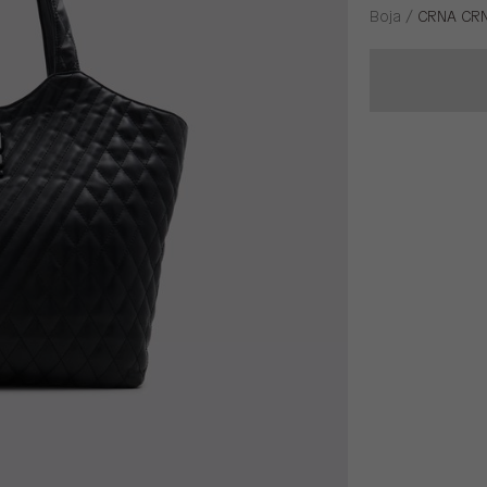
Boja /
CRNA CR