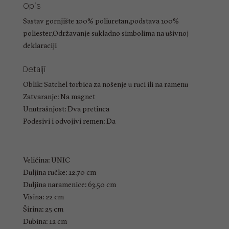
Opis
Sastav gornjište 100% poliuretan,podstava 100%
poliester,Održavanje sukladno simbolima na ušivnoj
deklaraciji
Detalji
Oblik: Satchel torbica za nošenje u ruci ili na ramenu
Zatvaranje: Na magnet
Unutrašnjost: Dva pretinca
Podesivi i odvojivi remen: Da
Veličina: UNIC
Duljina ručke: 12.70 cm
Duljina naramenice: 63.50 cm
Visina: 22 cm
Širina: 25 cm
Dubina: 12 cm