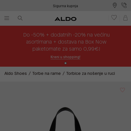
Sigurna kupnja
Besplatna dostava na prodajna mjesta
Plaćanje na rate
Do -50% + dodatnih -20% na većinu
asortimana + dostava na Box Now
paketomate za samo 0,99€!
Kreni u shopping!
Aldo Shoes
Torbe na rame
Torbice za nošenje u ruci