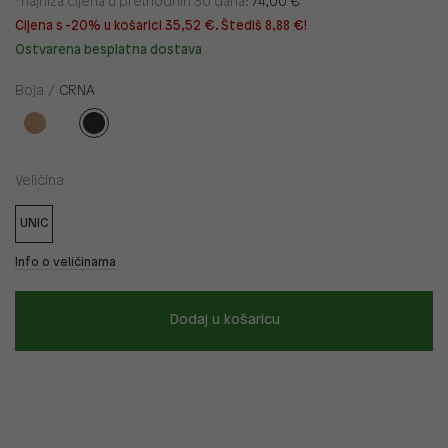
*najniža cijena u prethodnih 30 dana:
74,00 €
Cijena s -20% u košarici 35,52 €. Štediš 8,88 €!
Ostvarena besplatna dostava
Boja /
CRNA
Veličina
UNIC
Info o veličinama
Dodaj u košaricu