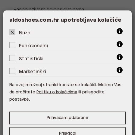
Raspoloživost po poslovnicama
Poslovnica
Dostupno
Na upit
aldoshoes.com.hr upotrebljava kolačiće
ALDO, City Center One East 10000
Nužni
Zagreb
Funkcionalni
ALDO, City Center One West
10000 Zagreb
Statistički
ALDO, Arena Centar 10020 Zagreb
Marketinški
ALDO, Mall of Split Split
Na ovoj mrežnoj stranici koriste se kolačići. Molimo Vas
ALDO, City Center One Split 21000
da pročitate
Politiku o kolačićima
ili prilagodite
Split
postavke.
ALDO, Tower Centar 51000 Rijeka
Prihvaćam odabrane
ALDO, Supernova Zadar Zadar
Prilagodi