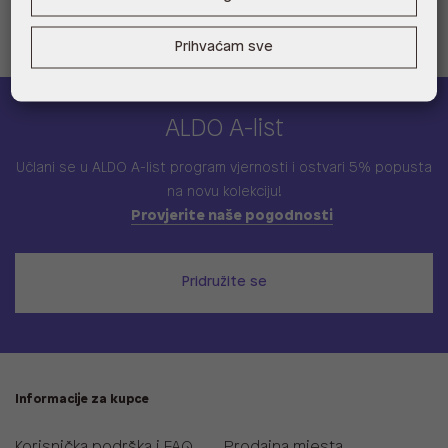
Prihvaćam sve
ALDO A-list
Učlani se u ALDO A-list program vjernosti
i ostvari 5% popusta
na novu kolekciju!
Provjerite naše pogodnosti
Pridružite se
Informacije za kupce
Korisnička podrška i FAQ
Prodajna mjesta