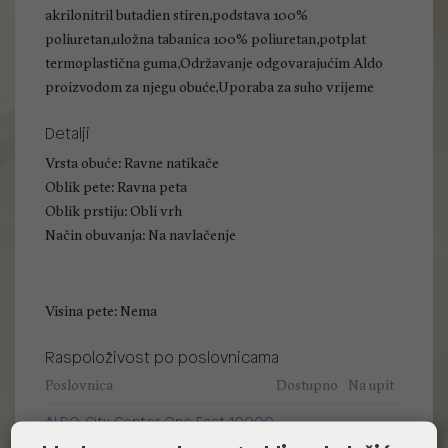
akrilonitril butadien stiren,podstava 100%
poliuretan,uložna tabanica 100% poliuretan,potplat
termoplastična guma,Održavanje odgovarajućim Aldo
proizvodom za njegu obuće,Uporaba za suho vrijeme
Detalji
Vrsta obuće: Ravne natikače
Oblik pete: Ravna peta
Oblik prstiju: Obli vrh
Način obuvanja: Na navlačenje
Visina pete: Nema
Raspoloživost po poslovnicama
Poslovnica
Dostupno
Na upit
ALDO, City Center One East 10000
Zagreb