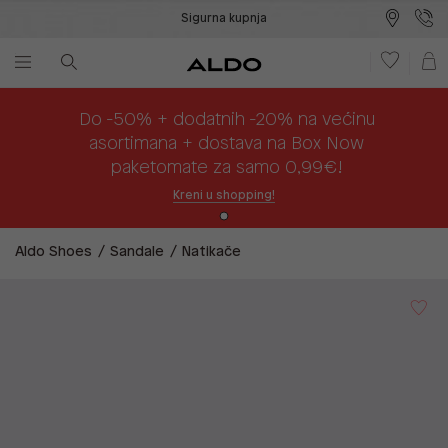
Sigurna kupnja
Besplatna dostava na prodajna mjesta
Plaćanje na rate
Do -50% + dodatnih -20% na većinu
asortimana + dostava na Box Now
paketomate za samo 0,99€!
Kreni u shopping!
Aldo Shoes
Sandale
Natikače