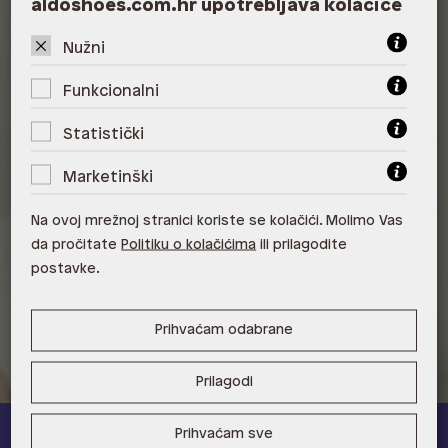
aldoshoes.com.hr upotrebljava kolačiće
ALDO, City Center One West
Nužni
10000 Zagreb
Funkcionalni
ALDO, Arena Centar 10020 Zagreb
Statistički
ALDO, Mall of Split Split
Marketinški
ALDO, City Center One Split 21000
Split
Na ovoj mrežnoj stranici koriste se kolačići. Molimo Vas
ALDO, Tower Centar 51000 Rijeka
da pročitate
Politiku o kolačićima
ili prilagodite
postavke.
ALDO, Supernova Zadar Zadar
Prihvaćam odabrane
Prilagodi
Prihvaćam sve