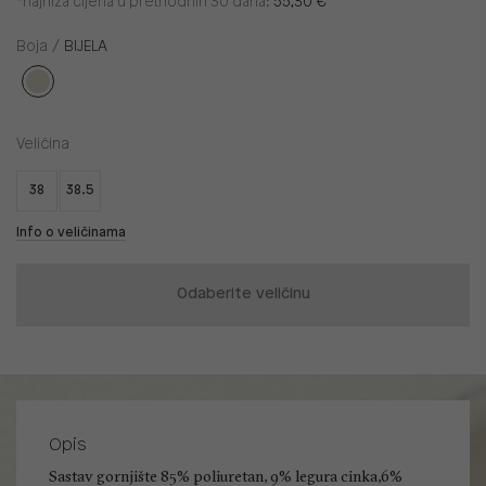
*najniža cijena u prethodnih 30 dana:
55,30 €
Boja /
BIJELA
Veličina
38
38.5
Info o veličinama
Odaberite veličinu
Opis
Sastav gornjište 85% poliuretan, 9% legura cinka,6%