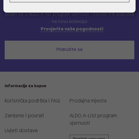
ALDO A-list
Učlani se u ALDO A-list program vjernosti
i ostvari 5% popusta
na novu kolekciju!
Provjerite naše pogodnosti
Pridružite se
Informacije za kupce
Korisnička podrška i FAQ
Prodajna mjesta
Zamjene i povrati
ALDO A-List program
vjernosti
Uvjeti dostave