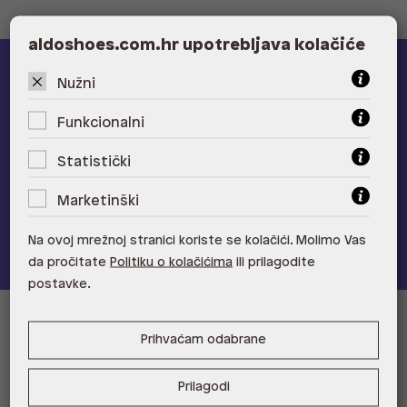
aldoshoes.com.hr upotrebljava kolačiće
ALDO A-list
Nužni
Funkcionalni
Učlani se u ALDO A-list program vjernosti
i ostvari 5% popusta
na novu kolekciju!
Statistički
Provjerite naše pogodnosti
Marketinški
Pridružite se
Na ovoj mrežnoj stranici koriste se kolačići. Molimo Vas
da pročitate
Politiku o kolačićima
ili prilagodite
postavke.
Informacije za kupce
Prihvaćam odabrane
Korisnička podrška i FAQ
Prodajna mjesta
Prilagodi