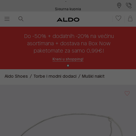
Sigurna kupnja
Besplatna dostava na prodajna mjesta
Plaćanje na rate
Do -50% + dodatnih -20% na većinu
asortimana + dostava na Box Now
paketomate za samo 0,99€!
Kreni u shopping!
Aldo Shoes
Torbe i modni dodaci
Muški nakit