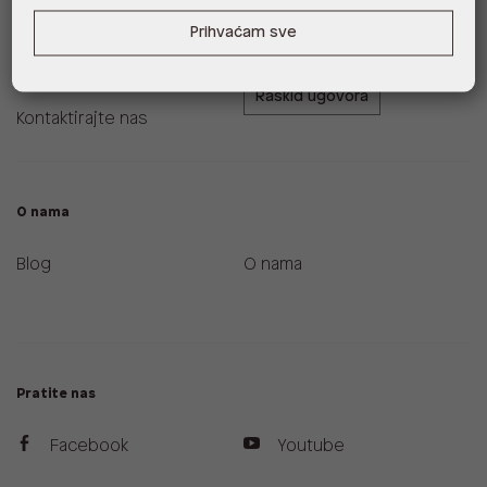
Zamjene i povrati
ALDO A-List program
Prihvaćam sve
vjernosti
Uvjeti dostave
Raskid ugovora
Kontaktirajte nas
O nama
Blog
O nama
Pratite nas
Facebook
Youtube