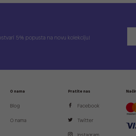
 ostvari 5% popusta na novu kolekciju!
O nama
Pratite nas
Način
Blog
Facebook
O nama
Twitter
Instagram