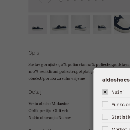
Opis
Sastav gornjište 90% poliuretan,10% poliester,podstava 
100% reciklirani poliester,potplat guma,Održavanje o
obuće,Uporaba za suho vrijeme
aldoshoes
Detalji
Nužni
Vrsta obuće: Mokasine
Funkcion
Oblik prstiju: Obli vrh
Statisti
Način obuvanja: Na nav
Marketi