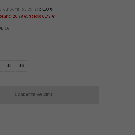
u prethodnih 30 dana:
67,20 €
ošarici 26,88 €. Štediš 6,72 €!
ODRA
45
46
Odaberite veličinu