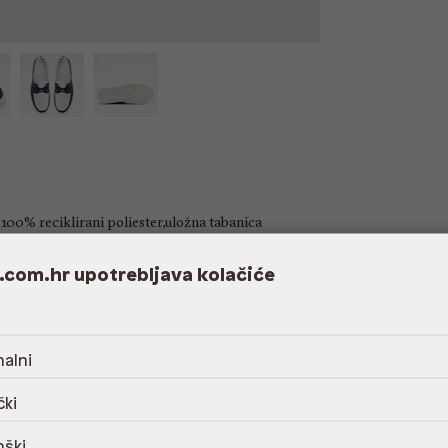
100% reciklirani poliester,uložna tabanica
dgovarajućim Aldo proizvodom za njegu
.com.hr upotrebljava kolačiće
alni
čki
nški