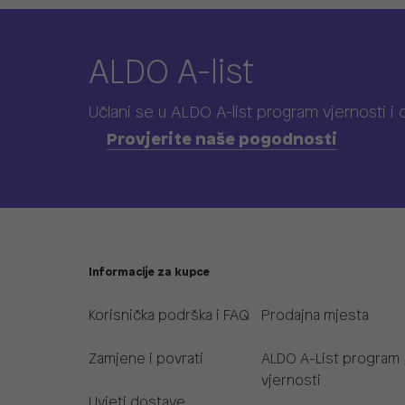
ALDO A-list
Učlani se u ALDO A-list program vjernosti
i
Provjerite naše pogodnosti
Informacije za kupce
Korisnička podrška i FAQ
Prodajna mjesta
Zamjene i povrati
ALDO A-List program
vjernosti
Uvjeti dostave