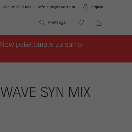
+385 99 3081 833
info.aldo@reverto.hr
Prijava
Pretraga
x Now paketomate za samo
WAVE SYN MIX