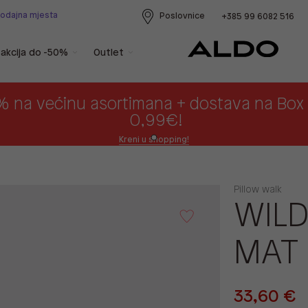
rodajna mjesta
Poslovnice
+385 99 6082 516
akcija do -50%
Outlet
% na većinu asortimana + dostava na Bo
0,99€!
Kreni u shopping!
Pillow walk
WILD
MAT
33,60 €