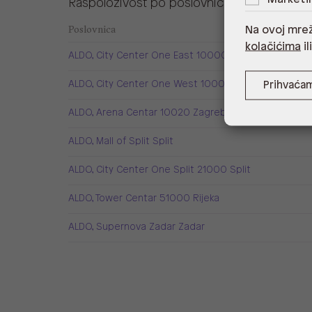
Raspoloživost po poslovnicama
Poslovnica
Na ovoj mrež
kolačićima
il
ALDO, City Center One East 10000 Zagreb
ALDO, City Center One West 10000 Zagreb
Prihvaća
ALDO, Arena Centar 10020 Zagreb
ALDO, Mall of Split Split
ALDO, City Center One Split 21000 Split
ALDO, Tower Centar 51000 Rijeka
ALDO, Supernova Zadar Zadar