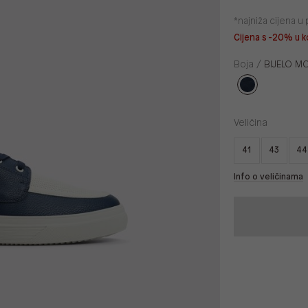
*najniža cijena 
Cijena s -20% u k
Boja /
BIJELO M
Veličina
41
43
44
Info o veličinama