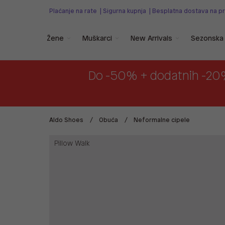
Plaćanje na rate
|
Sigurna kupnja
|
Besplatna dostava na p
Žene
Muškarci
New Arrivals
Sezonska 
Do -50% + dodatnih -20
Aldo Shoes
Obuća
Neformalne cipele
Pillow Walk