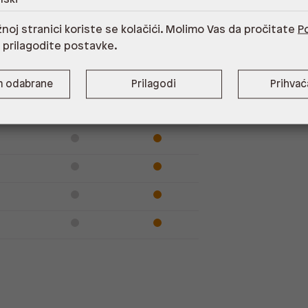
Dostupno
Na upit
noj stranici koriste se kolačići. Molimo Vas da pročitate
Po
i prilagodite postavke.
m odabrane
Prilagodi
Prihva